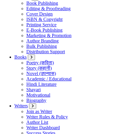
Book Publishing
Editing & Proofreading
Cover Design
ISBN & Copyright
Printing Service
E-Book Publishing
Marketing & Promotion
Author Branding
Bulk Publishing
Distribution Support
Books
Poetry (कविता)
Story (कहानी)
Novel (उपन्यास)
Academic / Educational
Hindi Literature
Shayari
Motivational
Biography
Writers
Join as Writer
Writer Rules & Policy
Author List
Writer Dashboard
Success Stories