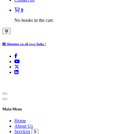
0
No books in the cart.
🆓 Shipping on all over India !
Main Menu
Home
About Us
Services