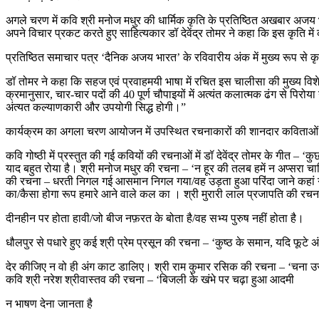
अगले चरण में कवि श्री मनोज मधुर की धार्मिक कृति के प्रतिष्ठित अखबार अजय भा
अपने विचार प्रकट करते हुए साहित्यकार डॉ देवेंद्र तोमर ने कहा कि इस कृति में 
प्रतिष्ठित समाचार पत्र ‘दैनिक अजय भारत’ के रविवारीय अंक में मुख्य रूप से 
​डॉ तोमर ने कहा कि सहज एवं प्रवाहमयी भाषा में रचित इस चालीसा की मुख्य विशे
क्रमानुसार, चार-चार पदों की 40 पूर्ण चौपाइयों में अत्यंत कलात्मक ढंग से पिर
अंत्यत कल्याणकारी और उपयोगी सिद्ध होगी।”
कार्यक्रम का अगला चरण आयोजन में उपस्थित रचनाकारों की शानदार कविताओं
कवि गोष्ठी में प्रस्तुत की गई कवियों की रचनाओं में डॉ देवेंद्र तोमर के गीत – 
याद बहुत रोया है। श्री मनोज मधुर की रचना – ‘न हूर की तलब हमें न अप्सरा च
की रचना – धरती निगल गई आसमान निगल गया/वह उड़ता हुआ परिंदा जाने कहां गया। 
का/कैसा होगा रूप हमारे आने वाले कल का । श्री मुरारी लाल प्रजापति की र
दीनहीन पर होता हावी/जो बीज नफ़रत के बोता है/वह सभ्य पुरुष नहीं होता है।
​धौलपुर से पधारे हुए कई श्री प्रेम प्रसून की रचना – ‘कुष्ठ के समान, यदि फूटे अं
देर कीजिए न वो ही अंग काट डालिए। श्री राम कुमार रसिक की रचना – ‘​चना उसी 
कवि श्री नरेश श्रीवास्तव की रचना – ‘बिजली के खंभे पर चढ़ा हुआ आदमी
न भाषण देना जानता है