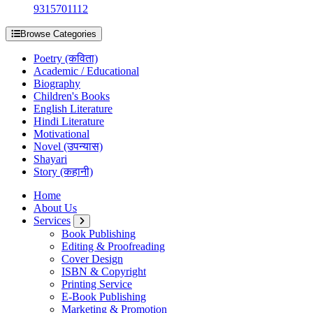
9315701112
Browse Categories
Poetry (कविता)
Academic / Educational
Biography
Children's Books
English Literature
Hindi Literature
Motivational
Novel (उपन्यास)
Shayari
Story (कहानी)
Home
About Us
Services
Book Publishing
Editing & Proofreading
Cover Design
ISBN & Copyright
Printing Service
E-Book Publishing
Marketing & Promotion