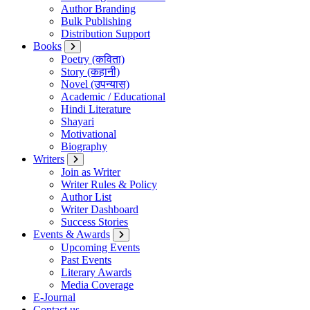
Author Branding
Bulk Publishing
Distribution Support
Books
Poetry (कविता)
Story (कहानी)
Novel (उपन्यास)
Academic / Educational
Hindi Literature
Shayari
Motivational
Biography
Writers
Join as Writer
Writer Rules & Policy
Author List
Writer Dashboard
Success Stories
Events & Awards
Upcoming Events
Past Events
Literary Awards
Media Coverage
E-Journal
Contact us