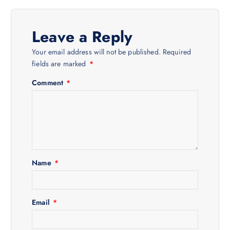
n
Leave a Reply
a
Your email address will not be published.
Required
v
fields are marked
*
Comment
*
i
g
a
t
Name
*
i
Email
*
o