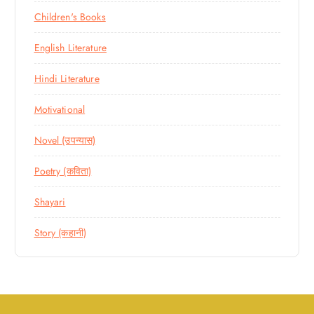
Children's Books
English Literature
Hindi Literature
Motivational
Novel (उपन्यास)
Poetry (कविता)
Shayari
Story (कहानी)