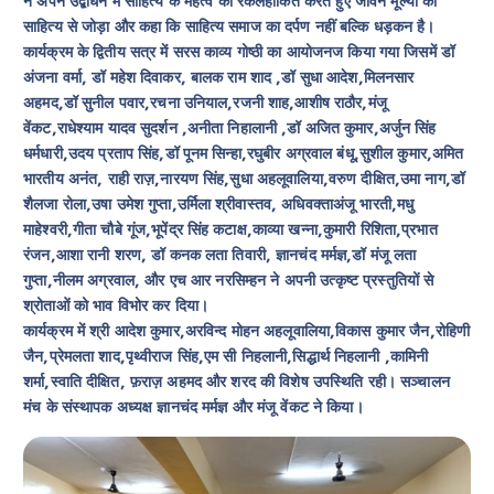
ने अपने उद्बोधन में साहित्य के महत्व को रेकलहांकित करते हुए जीवन मूल्यों को
साहित्य से जोड़ा और कहा कि साहित्य समाज का दर्पण नहीं बल्कि धड़कन है।
कार्यक्रम के द्वितीय सत्र में सरस काव्य गोष्ठी का आयोजनज किया गया जिसमें डॉ
अंजना वर्मा, डॉ महेश दिवाकर, बालक राम शाद ,डॉ सुधा आदेश,मिलनसार
अहमद,डॉ सुनील पवार,रचना उनियाल,रजनी शाह,आशीष राठौर,मंजू
वेंकट,राधेश्याम यादव सुदर्शन ,अनीता निहालानी ,डॉ अजित कुमार,अर्जुन सिंह
धर्मधारी,उदय प्रताप सिंह,डॉ पूनम सिन्हा,रघुबीर अग्रवाल बंधू,सुशील कुमार,अमित
भारतीय अनंत, राही राज़,नारयण सिंह,सुधा अहलूवालिया,वरुण दीक्षित,उमा नाग,डॉ
शैलजा रोला,उषा उमेश गुप्ता,उर्मिला श्रीवास्तव, अधिवक्ताअंजू भारती,मधु
माहेश्वरी,गीता चौबे गूंज,भूपेंद्र सिंह कटाक्ष,काव्या खन्ना,कुमारी रिशिता,प्रभात
रंजन,आशा रानी शरण, डॉ कनक लता तिवारी, ज्ञानचंद मर्मज्ञ,डॉ मंजू लता
गुप्ता,नीलम अग्रवाल, और एच आर नरसिम्हन ने अपनी उत्कृष्ट प्रस्तुतियों से
श्रोताओं को भाव विभोर कर दिया।
कार्यक्रम में श्री आदेश कुमार,अरविन्द मोहन अहलूवालिया,विकास कुमार जैन,रोहिणी
जैन,प्रेमलता शाद,पृथ्वीराज सिंह,एम सी निहलानी,सिद्धार्थ निहलानी ,कामिनी
शर्मा,स्वाति दीक्षित, फ़राज़ अहमद और शरद की विशेष उपस्थिति रही। सञ्चालन
मंच के संस्थापक अध्यक्ष ज्ञानचंद मर्मज्ञ और मंजू वेंकट ने किया।