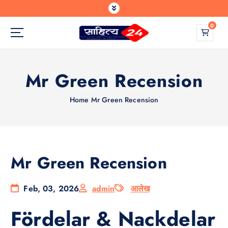
S
k
0
i
p
Where Every Writer Finds a Voice
t
o
Mr Green Recension
c
o
n
Home
Mr Green Recension
t
e
n
t
Mr Green Recension
Feb, 03, 2026
admin
आलेख
Fördelar & Nackdelar