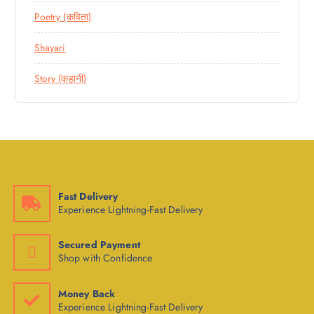
Poetry (कविता)
Shayari
Story (कहानी)
Fast Delivery
Experience Lightning-Fast Delivery
Secured Payment
Shop with Confidence
Money Back
Experience Lightning-Fast Delivery