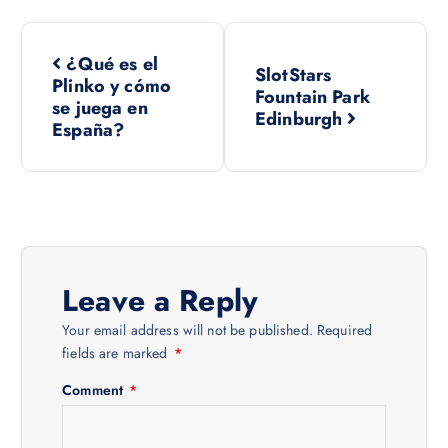
P
¿Qué es el
SlotStars
o
Plinko y cómo
Fountain Park
se juega en
Edinburgh
s
España?
t
n
a
Leave a Reply
v
Your email address will not be published.
Required
fields are marked
*
i
Comment
*
g