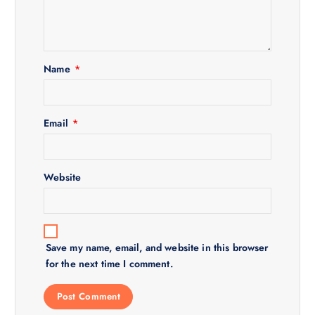
a
t
Name
*
i
o
Email
*
n
Website
Save my name, email, and website in this browser
for the next time I comment.