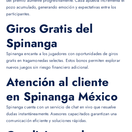
del premio aumente progresivamente. Cada apuesta incrementa el
pozo acumulado, generando emoción y expectativas entre los
participantes.
Giros Gratis del
Spinanga
Spinanga encanta a los jugadores con oportunidades de giros
gratis en tragamonedas selectas. Estos bonos permiten explorar
nuevos juegos sin riesgo financiero adicional.
Atención al cliente
en Spinanga México
Spinanga cuenta con un servicio de chat en vivo que resuelve
dudas instantáneamente. Asesores capacitados garantizan una
comunicación eficiente y soluciones rápidas.