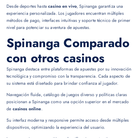
Desde deportes hasta
casino en vivo
, Spinanga garantiza una
experiencia personalizada. Los jugadores encuentran múltiples
métodos de pago, interfaces intuitivas y soporte técnico de primer
nivel para potenciar su aventura de apuestas.
Spinanga Comparado
con otros casinos
Spinanga destaca entre plataformas de apuestas por su innovación
tecnológica y compromiso con la transparencia. Cada aspecto de
su sistema está diseñado para brindar confianza al jugador.
Navegación fluida, catálogo de juegos diverso y políticas claras
posicionan a Spinanga como una opción superior en el mercado
de
casinos online
.
Su interfaz moderna y responsive permite acceso desde múltiples
dispositivos, optimizando la experiencia del usuario.