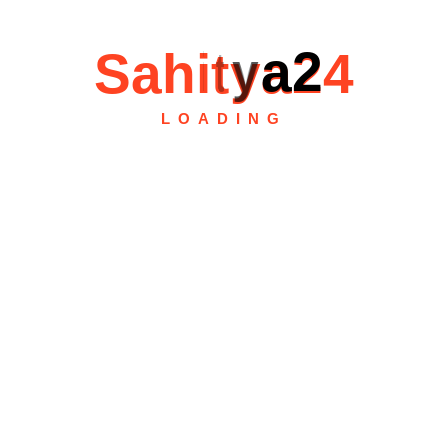
eurs : avis sur SG
S
a
h
i
t
y
a
2
4
LOADING
périences des joueurs. Les retours positifs mettent en avant
utilisateurs soulignent la réactivité du support et la clarté des
ders et la présence de jackpots progressifs. L’ensemble des
rme.
ts ; il crée aussi une véritable communauté autour de ses
ion entre les joueurs. Les classements en temps réel stimulent
 thématiques renforcent le sentiment d’appartenance.
stination pour les