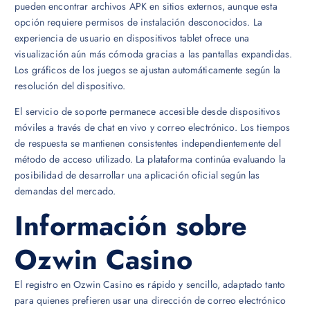
pueden encontrar archivos APK en sitios externos, aunque esta
opción requiere permisos de instalación desconocidos. La
experiencia de usuario en dispositivos tablet ofrece una
visualización aún más cómoda gracias a las pantallas expandidas.
Los gráficos de los juegos se ajustan automáticamente según la
resolución del dispositivo.
El servicio de soporte permanece accesible desde dispositivos
móviles a través de chat en vivo y correo electrónico. Los tiempos
de respuesta se mantienen consistentes independientemente del
método de acceso utilizado. La plataforma continúa evaluando la
posibilidad de desarrollar una aplicación oficial según las
demandas del mercado.
Información sobre
Ozwin Casino
El registro en Ozwin Casino es rápido y sencillo, adaptado tanto
para quienes prefieren usar una dirección de correo electrónico