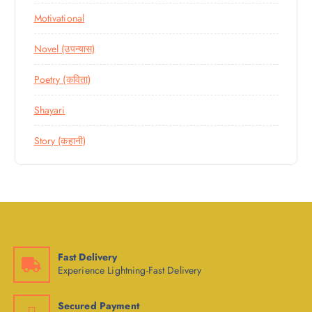
Motivational
Novel (उपन्यास)
Poetry (कविता)
Shayari
Story (कहानी)
Fast Delivery
Experience Lightning-Fast Delivery
Secured Payment