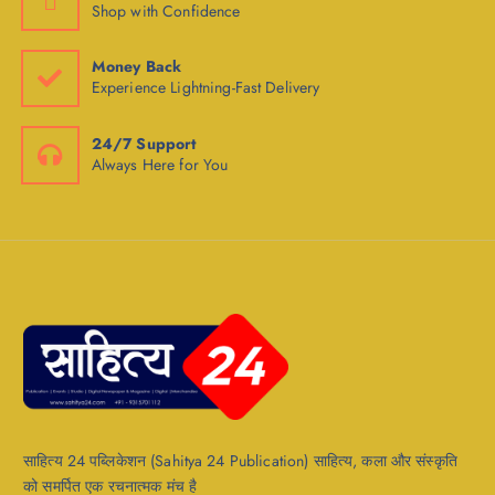
Shop with Confidence
Money Back
Experience Lightning-Fast Delivery
24/7 Support
Always Here for You
साहित्य 24 पब्लिकेशन (Sahitya 24 Publication) साहित्य, कला और संस्कृति
को समर्पित एक रचनात्मक मंच है