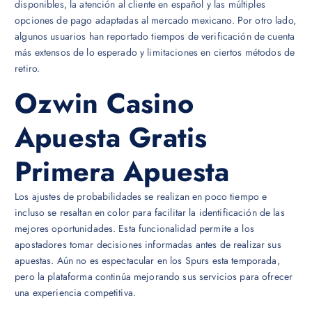
disponibles, la atención al cliente en español y las múltiples
opciones de pago adaptadas al mercado mexicano. Por otro lado,
algunos usuarios han reportado tiempos de verificación de cuenta
más extensos de lo esperado y limitaciones en ciertos métodos de
retiro.
Ozwin Casino
Apuesta Gratis
Primera Apuesta
Los ajustes de probabilidades se realizan en poco tiempo e
incluso se resaltan en color para facilitar la identificación de las
mejores oportunidades. Esta funcionalidad permite a los
apostadores tomar decisiones informadas antes de realizar sus
apuestas. Aún no es espectacular en los Spurs esta temporada,
pero la plataforma continúa mejorando sus servicios para ofrecer
una experiencia competitiva.