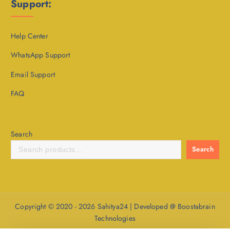
Support:
Help Center
WhatsApp Support
Email Support
FAQ
Search
Search
Copyright © 2020 - 2026 Sahitya24 | Developed @ Boostabrain
Technologies