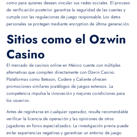
como para quienes desean vincular sus redes sociales. El proceso
de verificación posterior garantiza la seguridad de las cuentas y
cumple con las regulaciones de juego responsable. Los datos
personales se protegen mediante encryption de última generación.
Sitios como el Ozwin
Casino
El mercado de casinos online en México cuenta con múltiples
alternativas que compiten directamente con Ozwin Casino.
Plataformas como Betsson, Codere y Caliente ofrecen
promociones similares ycatálogos de juegos extensos. La
competencia impulsa la innovación y mejores condiciones para
los usuarios.
Antes de registrarse en cualquier operador, resulta recomendable
verificar la licencia de operación y las opiniones de otros
jugadores en foros especializados. La investigación previa puede
evitar experiencias negativas y garantizar un entorno de juego