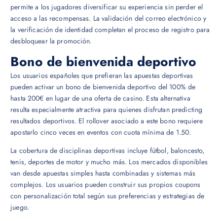
permite a los jugadores diversificar su experiencia sin perder el
acceso a las recompensas. La validación del correo electrónico y
la verificación de identidad completan el proceso de registro para
desbloquear la promoción.
Bono de bienvenida deportivo
Los usuarios españoles que prefieran las apuestas deportivas
pueden activar un bono de bienvenida deportivo del 100% de
hasta 200€ en lugar de una oferta de casino. Esta alternativa
resulta especialmente atractiva para quienes disfrutan predicting
resultados deportivos. El rollover asociado a este bono requiere
apostarlo cinco veces en eventos con cuota mínima de 1.50.
La cobertura de disciplinas deportivas incluye fútbol, baloncesto,
tenis, deportes de motor y mucho más. Los mercados disponibles
van desde apuestas simples hasta combinadas y sistemas más
complejos. Los usuarios pueden construir sus propios coupons
con personalización total según sus preferencias y estrategias de
juego.