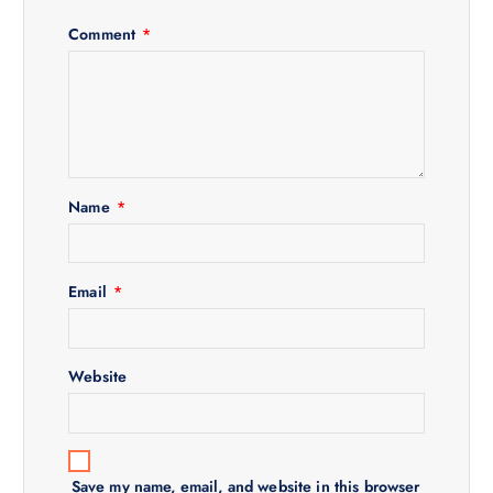
i
Comment
*
g
a
t
Name
*
i
o
Email
*
n
Website
Save my name, email, and website in this browser