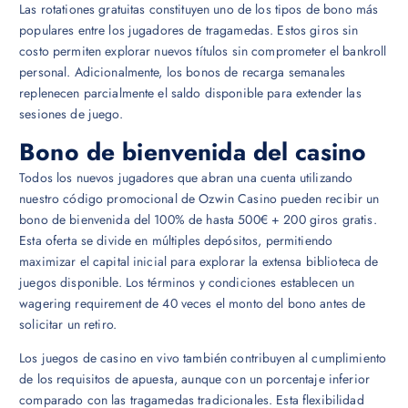
Las rotationes gratuitas constituyen uno de los tipos de bono más
populares entre los jugadores de tragamedas. Estos giros sin
costo permiten explorar nuevos títulos sin comprometer el bankroll
personal. Adicionalmente, los bonos de recarga semanales
replenecen parcialmente el saldo disponible para extender las
sesiones de juego.
Bono de bienvenida del casino
Todos los nuevos jugadores que abran una cuenta utilizando
nuestro código promocional de Ozwin Casino pueden recibir un
bono de bienvenida del 100% de hasta 500€ + 200 giros gratis.
Esta oferta se divide en múltiples depósitos, permitiendo
maximizar el capital inicial para explorar la extensa biblioteca de
juegos disponible. Los términos y condiciones establecen un
wagering requirement de 40 veces el monto del bono antes de
solicitar un retiro.
Los juegos de casino en vivo también contribuyen al cumplimiento
de los requisitos de apuesta, aunque con un porcentaje inferior
comparado con las tragamedas tradicionales. Esta flexibilidad