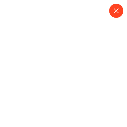
Call us:
9315701112
0
Events & Awards
E-Journal
Contact us
 in Nederland: Een
e
ande Analyse