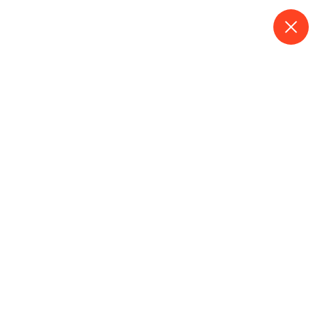
Call us:
9315701112
0
Events & Awards
E-Journal
Contact us
line Casino’s in
rland