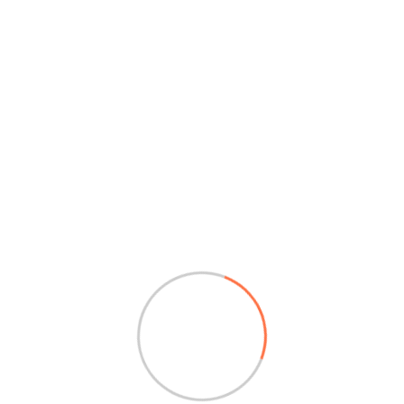
nz
tung der offiziellen Zertifizierung hervor. Curacao-Lizenz
m verwendet SSL-Verschlüsselung, um Daten vor Zugriff zu
in Slots und Tischspielen. Spieler vertrauen auf diese
d öffentlich angezeigt und kann überprüft werden. Solche
it 1996 Casinos lizenziert. Definition: Lizenz fordert
ien. Golden Crown implementiert Altersverifikation und
lizenzierte Casinos 95% sichere Transaktionen bieten.
tegrität. Bullet-Liste zu Terminologie: – SSL: Secure
mber Generator gewährleistet Zufälligkeit. Sicherheit
s ohne Einzahlung
en Bonus ohne Einzahlung an, was typisch für viele Casinos