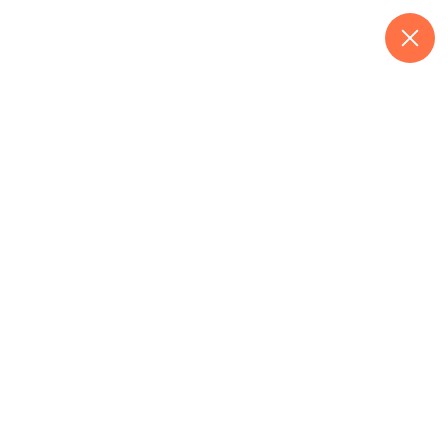
Call us:
9315701112
0
ards
E-Journal
Contact us
den Crowns: Login,
rds & Mehr