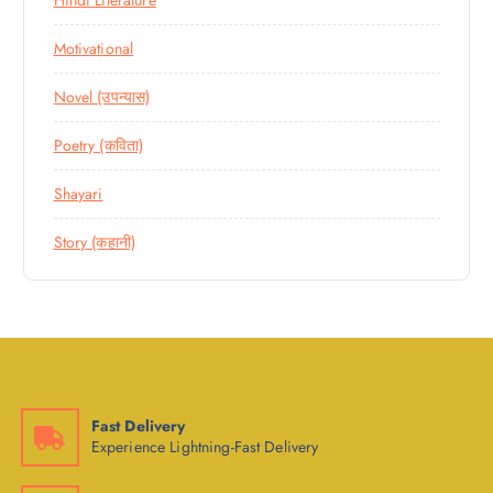
Motivational
Novel (उपन्यास)
Poetry (कविता)
Shayari
Story (कहानी)
Fast Delivery
Experience Lightning-Fast Delivery