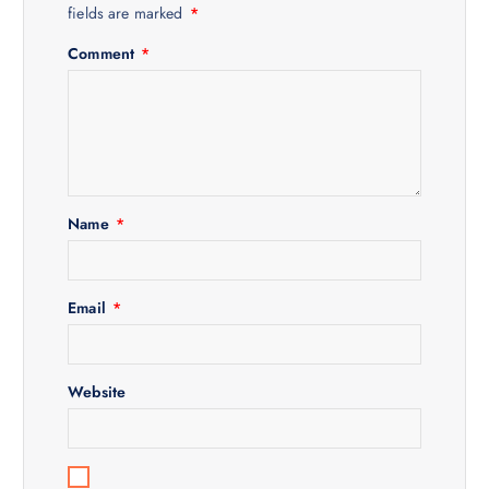
i
fields are marked
*
g
Comment
*
a
t
i
Name
*
o
n
Email
*
Website