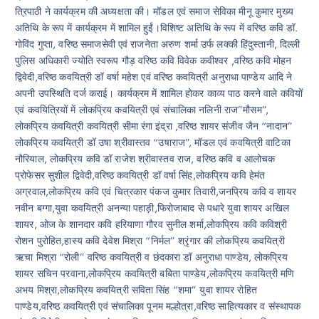
त्रिपाठी ने कार्यक्रम की अध्यक्षता की। मॉडल एवं समाज सेविका मीनू कुमार मुख्य
अतिथि के रूप में कार्यक्रम में शामिल हुईं।विशिष्ट अतिथि के रूप में वरिष्ठ कवि डॉ.
गोविंद गुप्ता, वरिष्ठ समाजसेवी एवं राजनेता अरुण शर्मा उर्फ लक्की हिंदुस्तानी, दिल्ली
पुलिस अधिकारी ज्योति स्वरूप गौड़ वरिष्ठ कवि विवेक कवीश्वर ,वरिष्ठ कवि मोहन
द्विवेदी,वरिष्ठ कवयित्री डॉ वर्षा महेश एवं वरिष्ठ कवयित्री अनुराधा पाण्डेय आदि ने
अपनी उपस्थिति दर्ज कराई। कार्यक्रम में शामिल होकर काव्य पाठ करने वाले कवियों
एवं कवयित्रियों में लोकप्रिय कवयित्री एवं संचालिका नलिनी राज”मौसम”,
लोकप्रिय कवयित्री कवयित्री सीमा रंगा इंद्रा ,वरिष्ठ शायर संजीव जैन “नादान”
लोकप्रिय कवयित्री डॉ उषा श्रीवास्तव “उषाराज”, मॉडल एवं कवयित्री वाटिका
नौरियाल, लोकप्रिय कवि डॉ राजेश श्रीवास्तव राज, वरिष्ठ कवि व आलोचक
प्रोफेसर सुशील द्विवेदी,वरिष्ठ कवयित्री डॉ वर्षा सिंह,लोकप्रिय कवि हेमंत
अग्रवाल,लोकप्रिय कवि एवं चित्रकार पंकज कुमार तिवारी,जनप्रिय कवि व शायर
नवीन बग्गा,युवा कवयित्री अनन्या पहाड़ी,फिरोजाबाद से पधारे युवा शायर अखिल
शायर, ओज के शानदार कवि हरियाणा गौरव सुनील शर्मा,लोकप्रिय कवि कविश्री
रोशन पुरोहित,हास्य कवि देवेश मिश्रा “निर्मल” श्रृंगार की लोकप्रिय कवयित्री
ऋचा मिश्रा “रोली” वरिष्ठ कवयित्री व छंदकारा डॉ अनुराधा पाण्डेय, लोकप्रिय
शायर सचिन परवाना,लोकप्रिय कवयित्री बबिता पाण्डेय,लोकप्रिय कवयित्री मणि
अभय मिश्रा,लोकप्रिय कवयित्री सविता सिंह “शमा” युवा शायर रोहित
पाण्डेय,वरिष्ठ कवयित्री एवं संचालिका पूनम मल्होत्रा,वरिष्ठ साहित्यकार व संस्थापक