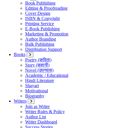
Book Publishing
Editing & Proofreading
Cover Design
ISBN & Copyright
Printing Service
E-Book Publishing
Marketing & Promotion
Author Branding
Bulk Publishing
Distribution Support
Books
Poetry (कविता)
Story (कहानी)
Novel (उपन्यास)
Academic / Educational
Hindi Literature
Shayari
Motivational
Biography
Writers
Join as Writer
Writer Rules & Policy
Author List
Writer Dashboard
Success Stories