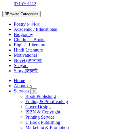
9315701112
Browse Categories
Poetry (कविता)
Academic / Educational
Biography
Children's Books
English Literature
Hindi Literature
Motivational
Novel (उपन्यास)
Shayari
Story (कहानी)
Home
About Us
Services
Book Publishing
Editing & Proofreading
Cover Design
ISBN & Copyright
Printing Service
E-Book Publishing
Marketing & Promotion