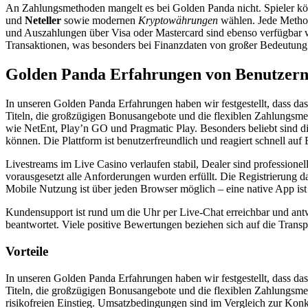
An Zahlungsmethoden mangelt es bei Golden Panda nicht. Spieler k
und
Neteller
sowie modernen
Kryptowährungen
wählen. Jede Methode
und Auszahlungen über Visa oder Mastercard sind ebenso verfügbar
Transaktionen, was besonders bei Finanzdaten von großer Bedeutung i
Golden Panda Erfahrungen von Benutzer
In unseren Golden Panda Erfahrungen haben wir festgestellt, dass d
Titeln, die großzügigen Bonusangebote und die flexiblen Zahlungsm
wie NetEnt, Play’n GO und Pragmatic Play. Besonders beliebt sind d
können. Die Plattform ist benutzerfreundlich und reagiert schnell auf
Livestreams im Live Casino verlaufen stabil, Dealer sind profession
vorausgesetzt alle Anforderungen wurden erfüllt. Die Registrierung da
Mobile Nutzung ist über jeden Browser möglich – eine native App ist 
Kundensupport ist rund um die Uhr per Live-Chat erreichbar und ant
beantwortet. Viele positive Bewertungen beziehen sich auf die Tran
Vorteile
In unseren Golden Panda Erfahrungen haben wir festgestellt, dass d
Titeln, die großzügigen Bonusangebote und die flexiblen Zahlungsm
risikofreien Einstieg. Umsatzbedingungen sind im Vergleich zur Konkur