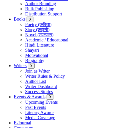
Author Branding
Bulk Publishing
Distribution Support
Books
Poetry (कविता)
Story (कहानी)
Novel (उपन्यास)
Academic / Educational
Hindi Literature
Shayari
Motivational
Biography
Writers
Join as Writer
Writer Rules & Policy
Author List
Writer Dashboard
Success Stories
Events & Awards
Upcoming Events
Past Events
Literary Awards
Media Coverage
E-Journal
Contact us