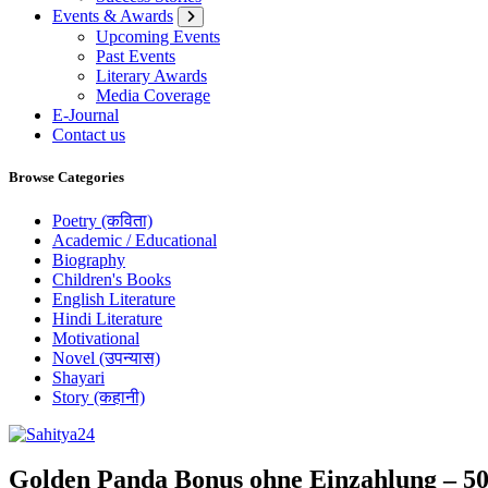
Events & Awards
Upcoming Events
Past Events
Literary Awards
Media Coverage
E-Journal
Contact us
Browse Categories
Poetry (कविता)
Academic / Educational
Biography
Children's Books
English Literature
Hindi Literature
Motivational
Novel (उपन्यास)
Shayari
Story (कहानी)
Where Every Writer Finds a Voice
Golden Panda Bonus ohne Einzahlung – 50