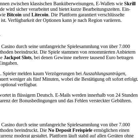
önnen zwischen klassischen Banküberweisungen, E-Wallets wie
Skrill
 wird sicher verarbeitet und bietet kurze Bearbeitungszeiten. Ein-
 wie
Bitcoin
und
Litecoin
. Die Plattform garantiert verschlüsselte
st. Verfügbarkeit der Optionen kann je nach Region variieren.
n
as Casino durch seine umfangreiche Spielesammlung von über 7.000
ethoden beeindruckt. Die Spiele stammen von renommierten Anbietern
ie
Jackpot Slots
, bei denen Gewinne mehrere tausend Euro betragen
 Eingaben.
ell. Spieler melden kaum Verzögerungen bei
Auszahlungsanträgen
,
uert weniger als fünf Minuten, wobei die Bestätigung oft sofort erfolgt
optional verfügbar.
wortet in flüssigem Deutsch. E-Mails werden innerhalb von 24 Stunden
sparenz der Bonusbedingungen und das Fehlen versteckter Gebühren.
as Casino durch seine umfangreiche Spielesammlung von über 7.000
ethoden beeindruckt. Die
No Deposit Freispiele
ermöglichen einen
renz moderat gestaltet. Plattform läuft stabil auf allen Geräten ohne