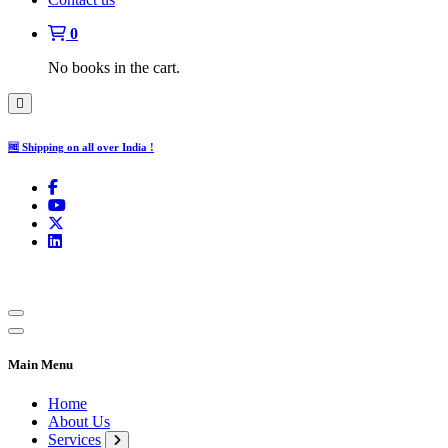
0
No books in the cart.
🆓 Shipping on all over India !
Main Menu
Home
About Us
Services