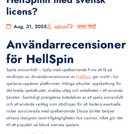
licens?
Aug, 31, 2025
admin
काव्य गोष्ठी
Användarrecensioner
för HellSpin
Spela ansvarsfullt – hjälp med spelberoende finns att få på
stodlinjen.se. Användarrecensioner av
HellSpin
ger insikt i hur
spelarna upplever plattformen. Många uttrycker uppskattning för
det breda spelutbudet, snabba uttag och enkelheten i att använda
tjänsten. Samtidigt poängteras betydelsen av att spela ansvarsfullt
och att använda verktyg som stödlinjen för att hantera eventuella
risker associerade med spelberoende. Dessa åsikter belyser
stilrena designen samt tillgängligheten hos casinot, vilket gör det
till ett populärt val bland svenska spelare.