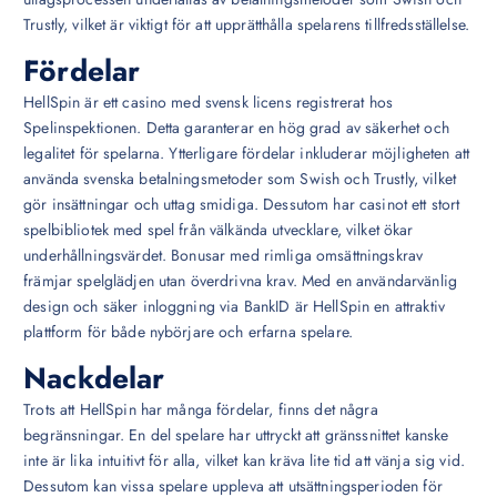
Trustly, vilket är viktigt för att upprätthålla spelarens tillfredsställelse.
Fördelar
HellSpin är ett casino med svensk licens registrerat hos
Spelinspektionen. Detta garanterar en hög grad av säkerhet och
legalitet för spelarna. Ytterligare fördelar inkluderar möjligheten att
använda svenska betalningsmetoder som Swish och Trustly, vilket
gör insättningar och uttag smidiga. Dessutom har casinot ett stort
spelbibliotek med spel från välkända utvecklare, vilket ökar
underhållningsvärdet. Bonusar med rimliga omsättningskrav
främjar spelglädjen utan överdrivna krav. Med en användarvänlig
design och säker inloggning via BankID är HellSpin en attraktiv
plattform för både nybörjare och erfarna spelare.
Nackdelar
Trots att HellSpin har många fördelar, finns det några
begränsningar. En del spelare har uttryckt att gränssnittet kanske
inte är lika intuitivt för alla, vilket kan kräva lite tid att vänja sig vid.
Dessutom kan vissa spelare uppleva att utsättningsperioden för