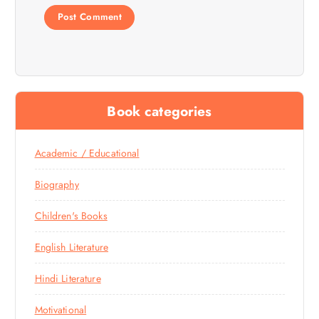
Book categories
Academic / Educational
Biography
Children's Books
English Literature
Hindi Literature
Motivational