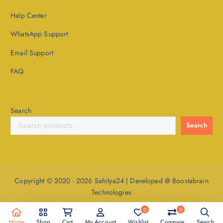
Help Center
WhatsApp Support
Email Support
FAQ
Search
Search
Copyright © 2020 - 2026 Sahitya24 | Developed @ Boostabrain
Technologies
0
0
Home
Shop
Cart
My Account
Wishlist
Compare
Search