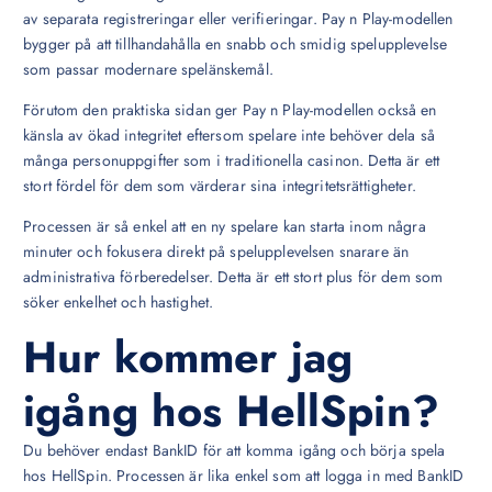
av separata registreringar eller verifieringar. Pay n Play-modellen
bygger på att tillhandahålla en snabb och smidig spelupplevelse
som passar modernare spelänskemål.
Förutom den praktiska sidan ger Pay n Play-modellen också en
känsla av ökad integritet eftersom spelare inte behöver dela så
många personuppgifter som i traditionella casinon. Detta är ett
stort fördel för dem som värderar sina integritetsrättigheter.
Processen är så enkel att en ny spelare kan starta inom några
minuter och fokusera direkt på spelupplevelsen snarare än
administrativa förberedelser. Detta är ett stort plus för dem som
söker enkelhet och hastighet.
Hur kommer jag
igång hos HellSpin?
Du behöver endast BankID för att komma igång och börja spela
hos HellSpin. Processen är lika enkel som att logga in med BankID