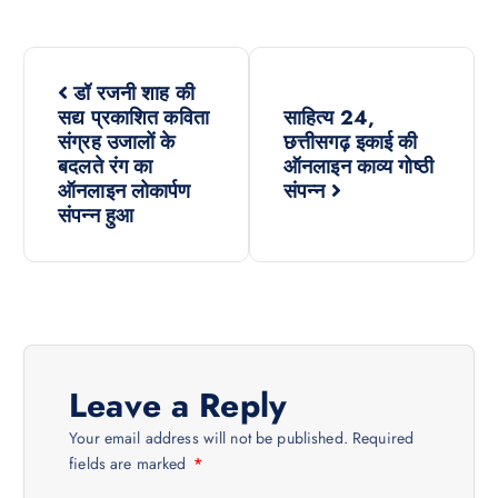
P
डॉ रजनी शाह की
o
सद्य प्रकाशित कविता
साहित्य 24,
संग्रह उजालों के
छत्तीसगढ़ इकाई की
s
बदलते रंग का
ऑनलाइन काव्य गोष्ठी
ऑनलाइन लोकार्पण
संपन्न
संपन्न हुआ
t
n
a
v
Leave a Reply
i
Your email address will not be published.
Required
fields are marked
*