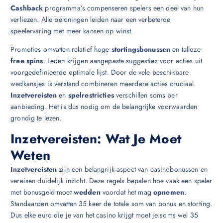
Cashback
programma’s compenseren spelers een deel van hun
verliezen. Alle beloningen leiden naar een verbeterde
speelervaring met meer kansen op winst.
Promoties omvatten relatief hoge
stortingsbonussen
en talloze
free spins
. Leden krijgen aangepaste suggesties voor acties uit
voorgedefinieerde optimale lijst. Door de vele beschikbare
wedkansjes is verstand combineren meerdere acties cruciaal.
Inzetvereisten
en
spelrestricties
verschillen soms per
aanbieding. Het is dus nodig om de belangrijke voorwaarden
grondig te lezen.
Inzetvereisten: Wat Je Moet
Weten
Inzetvereisten
zijn een belangrijk aspect van casinobonussen en
vereisen duidelijk inzicht. Deze regels bepalen hoe vaak een speler
met bonusgeld moet
wedden
voordat het mag
opnemen
.
Standaarden omvatten 35 keer de totale som van bonus en storting.
Dus elke euro die je van het casino krijgt moet je soms wel 35