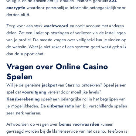
veilig is en de spellen eerlijk draaien. Platform gebruikt
SSL
encryptie
waardoor persoonlijke informatie ontoegankelijk voor
derden blijft.
Zorg voor een sterk
wachtwoord
en nooit account met anderen
delen. Zet een limiet op stortingen of verliezen via de instellingen
van je profiel. De meeste vragen over veiligheid kun je vinden op
de website. Weet je niet zeker of een systeem goed werkt gebruik
dan de support chat.
Vragen over Online Casino
Spelen
Wil je de geheime
jackpot
van Starzino ontdekken? Speel je een
spel dat
vooruitgang
vereist door moeilijke levels?
Kansberekening
speelt een belangrijke rol in het begrijpen van
je mogelijkheden. De
uitbetaalratio
kan bij verschillende spellen
zeer sterk variëren.
Antwoorden op vragen over
bonus voorwaarden
kunnen
gevraagd worden bij de klantenservice van het casino. Telefoon is