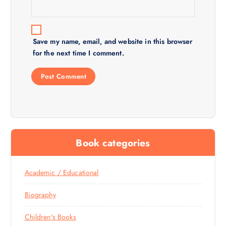
Save my name, email, and website in this browser
for the next time I comment.
Book categories
Academic / Educational
Biography
Children's Books