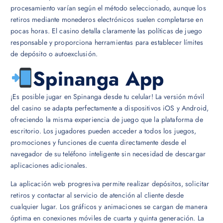
procesamiento varían según el método seleccionado, aunque los
retiros mediante monederos electrónicos suelen completarse en
pocas horas. El casino detalla claramente las políticas de juego
responsable y proporciona herramientas para establecer límites
de depósito o autoexclusión.
Spinanga App
¡Es posible jugar en Spinanga desde tu celular! La versión móvil
del casino se adapta perfectamente a dispositivos iOS y Android,
ofreciendo la misma experiencia de juego que la plataforma de
escritorio. Los jugadores pueden acceder a todos los juegos,
promociones y funciones de cuenta directamente desde el
navegador de su teléfono inteligente sin necesidad de descargar
aplicaciones adicionales.
La aplicación web progresiva permite realizar depósitos, solicitar
retiros y contactar al servicio de atención al cliente desde
cualquier lugar. Los gráficos y animaciones se cargan de manera
óptima en conexiones móviles de cuarta y quinta generación. La