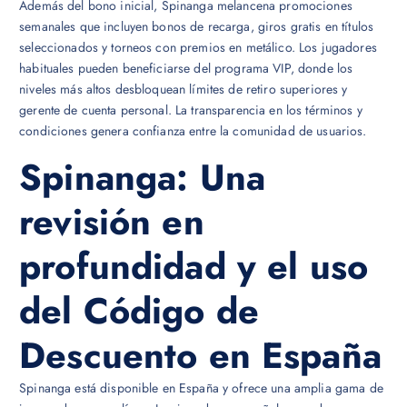
Además del bono inicial, Spinanga melancena promociones
semanales que incluyen bonos de recarga, giros gratis en títulos
seleccionados y torneos con premios en metálico. Los jugadores
habituales pueden beneficiarse del programa VIP, donde los
niveles más altos desbloquean límites de retiro superiores y
gerente de cuenta personal. La transparencia en los términos y
condiciones genera confianza entre la comunidad de usuarios.
Spinanga: Una
revisión en
profundidad y el uso
del Código de
Descuento en España
Spinanga está disponible en España y ofrece una amplia gama de