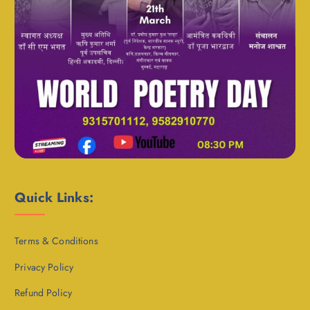
Quick Links:
Terms & Conditions
Privacy Policy
Refund Policy