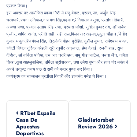
प्रकट किया।
इस अवसर पर आयोजित काव्य गोष्ठी में मंजू वेंकट, प्रखर,पंत, अर्जुन सिंह
धरमधारी,रचना उनियाल,नारायण सिंह,पद्मा श्रीनिवासन वसुधा, प्रतीक्षा तिवारी,
अरुणा राणा, प्रवल प्रताप सिंह राणा, प्रयास जोशी, सुनील कुमार तंग, डॉ साकेत
प्रवीर, अमित अनंत, प्रीति राही ,राही राज़,मिलनसार अहमद,मृदुला चौहान ,विनोद
कुमार भावुक,शिवमंगल सिंह, त्रिलोकी मोहन पुरोहित,सुशील कुमार, राधेश्याम यादव,
स्वीटी सिंघल,सुरिंदर कोहली सूरी,रघुबीर अग्रवाल, हेमा देसाई, रजनी शाह, सुधा
दीक्षित, डॉ कविता पनिया, एच आर नरसिम्हन, बापू गौड़ा पाटिल, नयना जैन, नमिता
सिन्हा,सुधा आहलुवालिया, उर्मिला श्रीवास्तव, उषा उमेश गुप्ता और ज्ञान चंद मर्मज्ञ ने
अपने उत्कृष्ट काव्य पाठ से सभी को मन्त्र मुग्धा कर दिया।
कार्यक्रम का सञ्चालन प्रतीक्षा तिवारी और ज्ञानचंद मर्मज्ञ ने किया।
P
RTbet España
o
Casa De
Gladiatorsbet
Apuestas
Review 2026
Deportivas