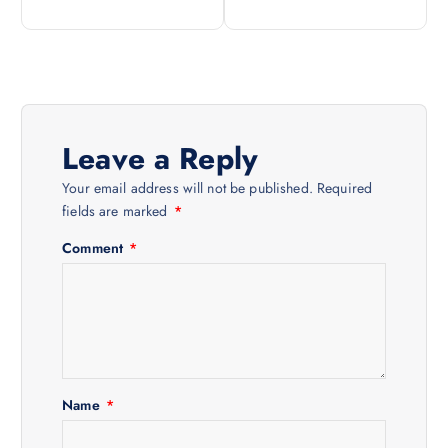
s
t
n
a
Leave a Reply
v
Your email address will not be published.
Required
fields are marked
*
i
Comment
*
g
a
t
Name
*
i