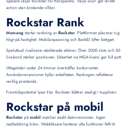
Spelare väljer Rockstar för transparens. Varje snurr ger direkt
action utan bindande villkor.
Rockstar Rank
Momang
startar rankning av
Rockstar
. Plattformen placerar sig
högt på hastighet. Mobilanpassning och BankID lyfter betyget.
Spelutbud rivaliserar etablerade aktörer. Över 2000 slots och 50
live-bord stärker positionen. Säkerhet via MGA-licens ger full pott.
Uttagstider under 24 timmar överträffar konkurrenter.
Användarrecensioner hyllar enkelheten. Rankingen reflekterar
verklig prestanda.
Framtidspotential lyser klar. Rockstar klättrar stadigt i topplistor.
Rockstar på mobil
Rockstar
på
mobil
matchar exakt datorversionen. Ingen
nedladdning krävs. Webbläsare hanterar alla funktioner felfritt.