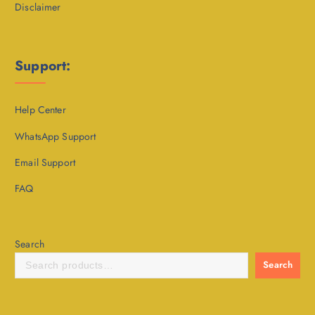
Disclaimer
Support:
Help Center
WhatsApp Support
Email Support
FAQ
Search
Search