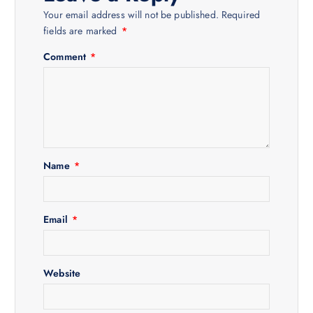
v
Your email address will not be published.
Required
fields are marked
*
i
Comment
*
g
a
t
Name
*
i
o
Email
*
n
Website