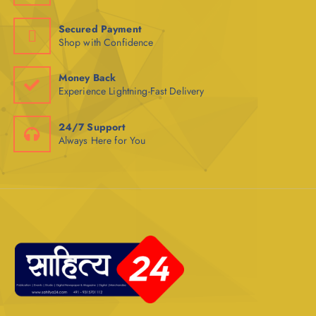
Secured Payment
Shop with Confidence
Money Back
Experience Lightning-Fast Delivery
24/7 Support
Always Here for You