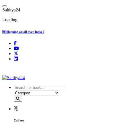
Skip
to
S
a
h
i
t
y
a
2
4
content
Loading
🆓 Shipping on all over India !
Where Every Writer Finds a Voice
Call us: