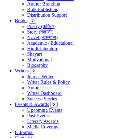
Author Branding
Bulk Publishing
Distribution Support
Books
Poetry (कविता)
Story (कहानी)
Novel (उपन्यास)
Academic / Educational
Hindi Literature
Shayari
Motivational
Biography
Writers
Join as Writer
Writer Rules & Policy
Author List
Writer Dashboard
Success Stories
Events & Awards
Upcoming Events
Past Events
Literary Awards
Media Coverage
E-Journal
Contact us