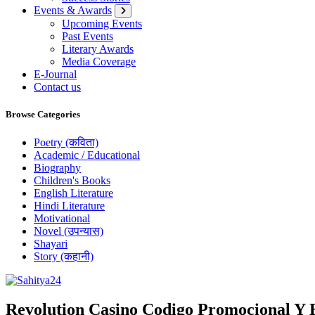
Events & Awards
Upcoming Events
Past Events
Literary Awards
Media Coverage
E-Journal
Contact us
Browse Categories
Poetry (कविता)
Academic / Educational
Biography
Children's Books
English Literature
Hindi Literature
Motivational
Novel (उपन्यास)
Shayari
Story (कहानी)
Where Every Writer Finds a Voice
Revolution Casino Codigo Promocional Y 