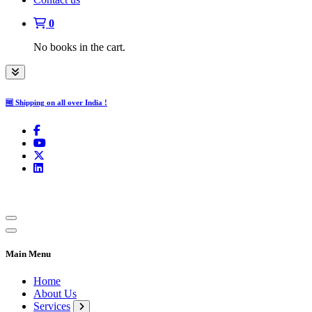
0
No books in the cart.
🆓 Shipping on all over India !
Main Menu
Home
About Us
Services