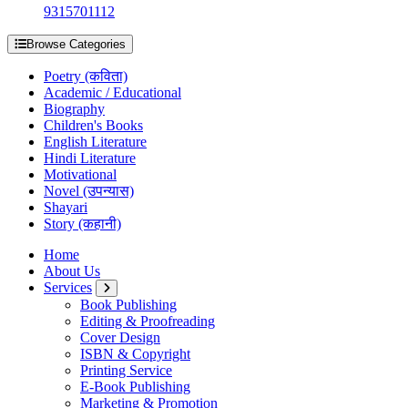
9315701112
Browse Categories
Poetry (कविता)
Academic / Educational
Biography
Children's Books
English Literature
Hindi Literature
Motivational
Novel (उपन्यास)
Shayari
Story (कहानी)
Home
About Us
Services
Book Publishing
Editing & Proofreading
Cover Design
ISBN & Copyright
Printing Service
E-Book Publishing
Marketing & Promotion