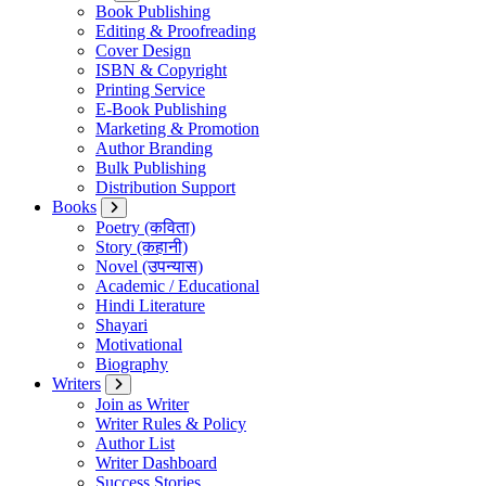
Book Publishing
Editing & Proofreading
Cover Design
ISBN & Copyright
Printing Service
E-Book Publishing
Marketing & Promotion
Author Branding
Bulk Publishing
Distribution Support
Books
Poetry (कविता)
Story (कहानी)
Novel (उपन्यास)
Academic / Educational
Hindi Literature
Shayari
Motivational
Biography
Writers
Join as Writer
Writer Rules & Policy
Author List
Writer Dashboard
Success Stories