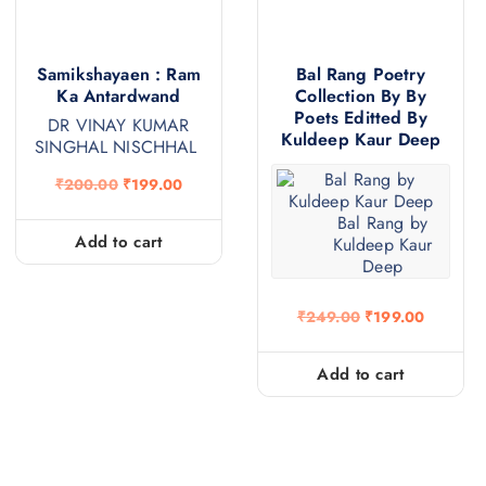
Samikshayaen : Ram
Bal Rang Poetry
Ka Antardwand
Collection By By
Poets Editted By
DR VINAY KUMAR
Kuldeep Kaur Deep
SINGHAL NISCHHAL
O
C
₹
200.00
₹
199.00
r
u
i
r
Bal Rang by
g
r
Add to cart
Kuldeep Kaur
i
e
Deep
n
n
a
t
l
p
O
C
₹
249.00
₹
199.00
p
r
r
u
r
i
i
r
i
c
g
r
Add to cart
c
e
i
e
e
i
n
n
w
s
a
t
a
:
l
p
s
₹
p
r
:
1
r
i