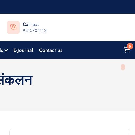
Call us:
9315701112
0
ds
E-Journal
Contact us
 संकलन