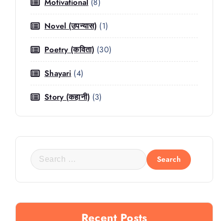
Motivational
(8)
Novel (उपन्यास)
(1)
Poetry (कविता)
(30)
Shayari
(4)
Story (कहानी)
(3)
S
e
a
r
c
Recent Posts