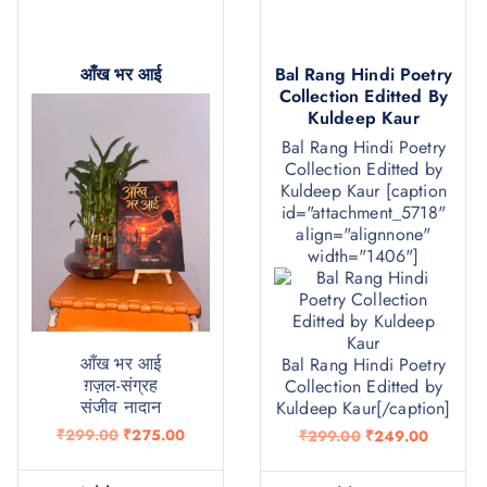
आँख भर आई
Bal Rang Hindi Poetry
Collection Editted By
Kuldeep Kaur
Bal Rang Hindi Poetry
Collection Editted by
Kuldeep Kaur [caption
id="attachment_5718"
align="alignnone"
width="1406"]
आँख भर आई
Bal Rang Hindi Poetry
ग़ज़ल-संग्रह
Collection Editted by
संजीव नादान
Kuldeep Kaur[/caption]
O
C
O
C
₹
299.00
₹
275.00
₹
299.00
₹
249.00
r
u
r
u
i
r
i
r