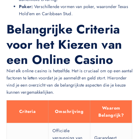
Poker:
Verschillende vormen van poker, waaronder Texas
Hold’em en Caribbean Stud.
Belangrijke Criteria
voor het Kiezen van
een Online Casino
Niet elk online casino is hetzelfde. Het is cruciaal om op een aantal
factoren te letten voordat je je aanmeldt en geld stort. Hieronder
vind je een overzicht van de belangrijkste aspecten die je keuze
kunnen vergemakkelijken.
Waarom
Criteria
Omschrijving
Belangrijk?
Officiële
vergunning van
Garandeert