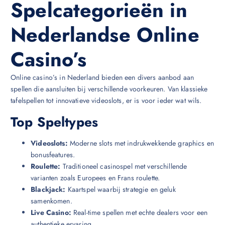
Spelcategorieën in
Nederlandse Online
Casino’s
Online casino’s in Nederland bieden een divers aanbod aan
spellen die aansluiten bij verschillende voorkeuren. Van klassieke
tafelspellen tot innovatieve videoslots, er is voor ieder wat wils.
Top Speltypes
Videoslots:
Moderne slots met indrukwekkende graphics en
bonusfeatures.
Roulette:
Traditioneel casinospel met verschillende
varianten zoals Europees en Frans roulette.
Blackjack:
Kaartspel waarbij strategie en geluk
samenkomen.
Live Casino:
Real-time spellen met echte dealers voor een
authentieke ervaring.