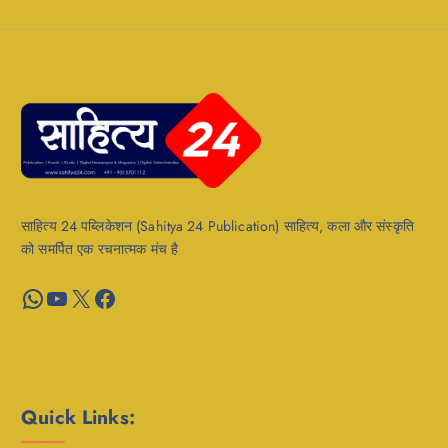
साहित्य 24 पब्लिकेशन (Sahitya 24 Publication) साहित्य, कला और संस्कृति
को समर्पित एक रचनात्मक मंच है
WhatsApp
YouTube
X
Facebook
Quick Links: