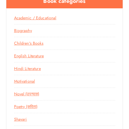
Book categories
g
Academic / Educational
a
Biography
t
Children's Books
i
English Literature
o
Hindi Literature
n
Motivational
Novel (उपन्यास)
Poetry (कविता)
Shayari