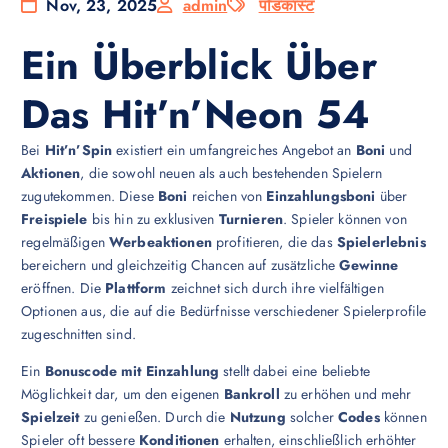
Nov, 23, 2025
admin
पॉडकास्ट
Ein Überblick Über
Das Hit’n’Neon 54
Bei
Hit’n’Spin
existiert ein umfangreiches Angebot an
Boni
und
Aktionen
, die sowohl neuen als auch bestehenden Spielern
zugutekommen. Diese
Boni
reichen von
Einzahlungsboni
über
Freispiele
bis hin zu exklusiven
Turnieren
. Spieler können von
regelmäßigen
Werbeaktionen
profitieren, die das
Spielerlebnis
bereichern und gleichzeitig Chancen auf zusätzliche
Gewinne
eröffnen. Die
Plattform
zeichnet sich durch ihre vielfältigen
Optionen aus, die auf die Bedürfnisse verschiedener Spielerprofile
zugeschnitten sind.
Ein
Bonuscode mit Einzahlung
stellt dabei eine beliebte
Möglichkeit dar, um den eigenen
Bankroll
zu erhöhen und mehr
Spielzeit
zu genießen. Durch die
Nutzung
solcher
Codes
können
Spieler oft bessere
Konditionen
erhalten, einschließlich erhöhter