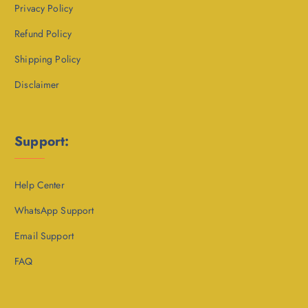
Privacy Policy
Refund Policy
Shipping Policy
Disclaimer
Support:
Help Center
WhatsApp Support
Email Support
FAQ