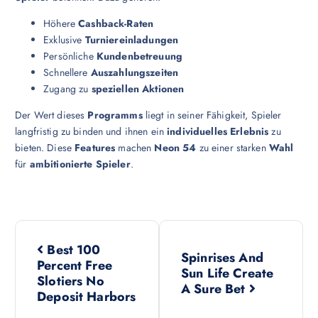
Höhere
Cashback-Raten
Exklusive
Turniereinladungen
Persönliche
Kundenbetreuung
Schnellere
Auszahlungszeiten
Zugang zu
speziellen Aktionen
Der Wert dieses
Programms
liegt in seiner Fähigkeit, Spieler
langfristig zu binden und ihnen ein
individuelles Erlebnis
zu
bieten. Diese
Features
machen
Neon 54
zu einer starken
Wahl
für
ambitionierte Spieler
.
P
Best 100
Spinrises And
o
Percent Free
Sun Life Create
Slotiers No
A Sure Bet
s
Deposit Harbors