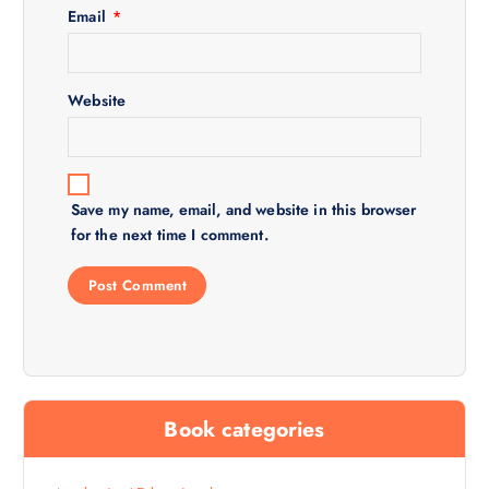
o
Email
*
n
Website
Save my name, email, and website in this browser
for the next time I comment.
Book categories