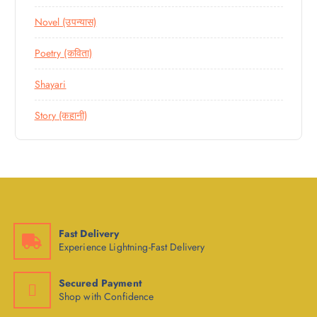
Novel (उपन्यास)
Poetry (कविता)
Shayari
Story (कहानी)
Fast Delivery
Experience Lightning-Fast Delivery
Secured Payment
Shop with Confidence