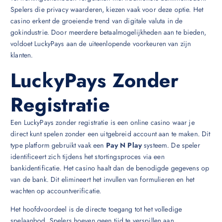
Spelers die privacy waarderen, kiezen vaak voor deze optie. Het
casino erkent de groeiende trend van digitale valuta in de
gokindustrie. Door meerdere betaalmogelijkheden aan te bieden,
voldoet LuckyPays aan de uiteenlopende voorkeuren van zijn
klanten.
LuckyPays Zonder
Registratie
Een LuckyPays zonder registratie is een online casino waar je
direct kunt spelen zonder een uitgebreid account aan te maken. Dit
type platform gebruikt vaak een
Pay N Play
systeem. De speler
identificeert zich tijdens het stortingsproces via een
bankidentificatie. Het casino haalt dan de benodigde gegevens op
van de bank. Dit elimineert het invullen van formulieren en het
wachten op accountverificatie.
Het hoofdvoordeel is de directe toegang tot het volledige
spelaanbod. Spelers hoeven geen tijd te verspillen aan