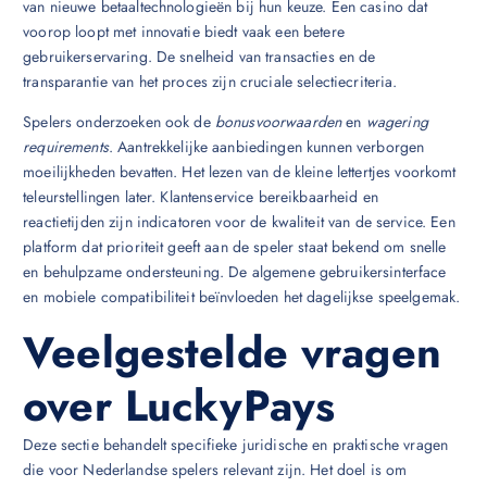
van nieuwe betaaltechnologieën bij hun keuze. Een casino dat
voorop loopt met innovatie biedt vaak een betere
gebruikerservaring. De snelheid van transacties en de
transparantie van het proces zijn cruciale selectiecriteria.
Spelers onderzoeken ook de
bonusvoorwaarden
en
wagering
requirements
. Aantrekkelijke aanbiedingen kunnen verborgen
moeilijkheden bevatten. Het lezen van de kleine lettertjes voorkomt
teleurstellingen later. Klantenservice bereikbaarheid en
reactietijden zijn indicatoren voor de kwaliteit van de service. Een
platform dat prioriteit geeft aan de speler staat bekend om snelle
en behulpzame ondersteuning. De algemene gebruikersinterface
en mobiele compatibiliteit beïnvloeden het dagelijkse speelgemak.
Veelgestelde vragen
over LuckyPays
Deze sectie behandelt specifieke juridische en praktische vragen
die voor Nederlandse spelers relevant zijn. Het doel is om