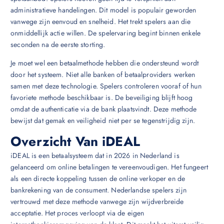
administratieve handelingen. Dit model is populair geworden
vanwege zijn eenvoud en snelheid. Het trekt spelers aan die
onmiddellijk actie willen. De spelervaring begint binnen enkele
seconden na de eerste storting.
Je moet wel een betaalmethode hebben die ondersteund wordt
door het systeem. Niet alle banken of betaalproviders werken
samen met deze technologie. Spelers controleren vooraf of hun
favoriete methode beschikbaar is. De beveiliging blijft hoog
omdat de authenticatie via de bank plaatsvindt. Deze methode
bewijst dat gemak en veiligheid niet per se tegenstrijdig zijn.
Overzicht Van iDEAL
iDEAL is een betaalsysteem dat in 2026 in Nederland is
gelanceerd om online betalingen te vereenvoudigen. Het fungeert
als een directe koppeling tussen de online verkoper en de
bankrekening van de consument. Nederlandse spelers zijn
vertrouwd met deze methode vanwege zijn wijdverbreide
acceptatie. Het proces verloopt via de eigen