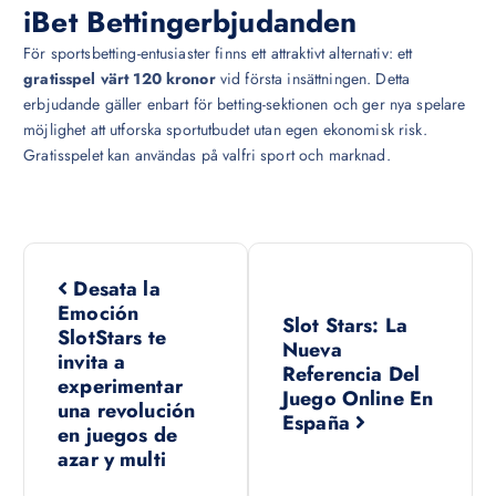
iBet Bettingerbjudanden
För sportsbetting-entusiaster finns ett attraktivt alternativ: ett
gratisspel värt 120 kronor
vid första insättningen. Detta
erbjudande gäller enbart för betting-sektionen och ger nya spelare
möjlighet att utforska sportutbudet utan egen ekonomisk risk.
Gratisspelet kan användas på valfri sport och marknad.
P
Desata la
o
Emoción
Slot Stars: La
SlotStars te
Nueva
s
invita a
Referencia Del
experimentar
Juego Online En
una revolución
t
España
en juegos de
azar y multi
n