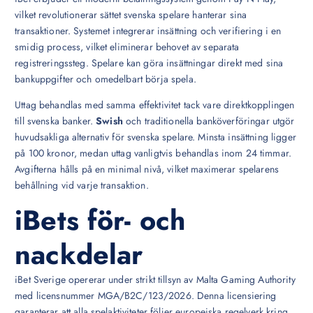
vilket revolutionerar sättet svenska spelare hanterar sina
transaktioner. Systemet integrerar insättning och verifiering i en
smidig process, vilket eliminerar behovet av separata
registreringssteg. Spelare kan göra insättningar direkt med sina
bankuppgifter och omedelbart börja spela.
Uttag behandlas med samma effektivitet tack vare direktkopplingen
till svenska banker.
Swish
och traditionella banköverföringar utgör
huvudsakliga alternativ för svenska spelare. Minsta insättning ligger
på 100 kronor, medan uttag vanligtvis behandlas inom 24 timmar.
Avgifterna hålls på en minimal nivå, vilket maximerar spelarens
behållning vid varje transaktion.
iBets för- och
nackdelar
iBet Sverige opererar under strikt tillsyn av Malta Gaming Authority
med licensnummer MGA/B2C/123/2026. Denna licensiering
garanterar att alla spelaktiviteter följer europeiska regelverk kring