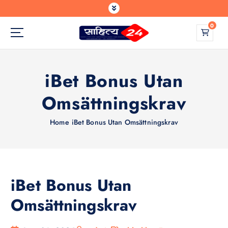
S
k
0
i
p
Where Every Writer Finds a Voice
t
o
iBet Bonus Utan
c
o
Omsättningskrav
n
t
e
Home
iBet Bonus Utan Omsättningskrav
n
t
iBet Bonus Utan
Omsättningskrav