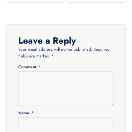
a
v
i
Leave a Reply
Your email address will not be published.
Required
g
fields are marked
*
a
Comment
*
t
i
o
Name
*
n