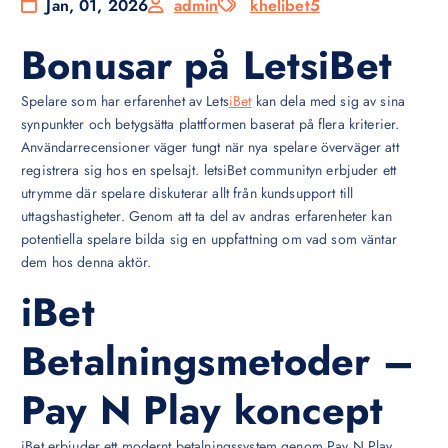
Jan, 01, 2026
admin
khelibet5
Bonusar på LetsiBet
Spelare som har erfarenhet av Lets
iBet
kan dela med sig av sina
synpunkter och betygsätta plattformen baserat på flera kriterier.
Användarrecensioner väger tungt när nya spelare överväger att
registrera sig hos en spelsajt. letsiBet communityn erbjuder ett
utrymme där spelare diskuterar allt från kundsupport till
uttagshastigheter. Genom att ta del av andras erfarenheter kan
potentiella spelare bilda sig en uppfattning om vad som väntar
dem hos denna aktör.
iBet
Betalningsmetoder –
Pay N Play koncept
iBet erbjuder ett modernt betalningssystem genom Pay N Play,