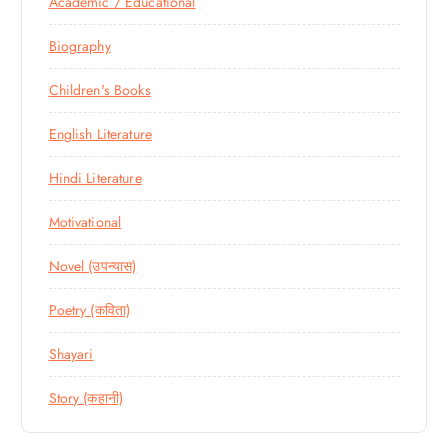
Academic / Educational
Biography
Children's Books
English Literature
Hindi Literature
Motivational
Novel (उपन्यास)
Poetry (कविता)
Shayari
Story (कहानी)