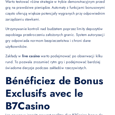
Warto testować różne strategie w trybie demonstracyjnym przed
grą na prawdziwe pieniądze. Automaty z funkcjami bonusowymi
często oferują większe potencjały wygranych przy odpowiednim
zarządzaniu stawkami.
Utrzymywanie kontroli nad budżetem poprzez limity depozytów
zapobiega przekroczeniu założonych granic. System autoryzacji
gry odpowiada normom bezpieczeństwa i chroni dane
użytkowników.
Zakłady w
live casino
warto podejmować po obserwacji kilku
rund. To pozwala zrozumieć rytm gry i podejmować bardziej
świadome decyzje podczas zakładów rzeczywistych.
Bénéficiez de Bonus
Exclusifs avec le
B7Casino