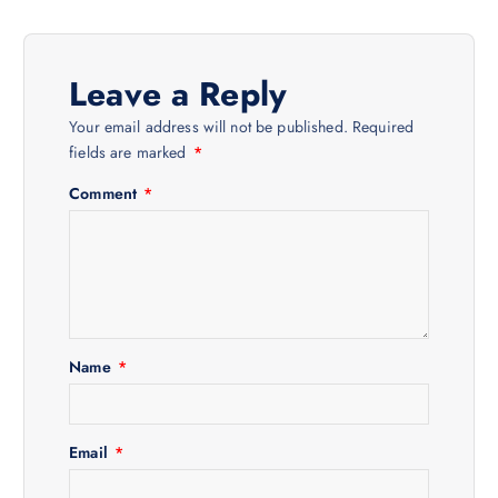
n
a
Leave a Reply
v
Your email address will not be published.
Required
fields are marked
*
i
Comment
*
g
a
t
Name
*
i
o
Email
*