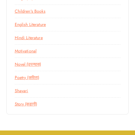
Children's Books
English Literature
Hindi Literature
Motivational
Novel (उपन्यास)
Poetry (कविता)
Shayari
Story (कहानी)