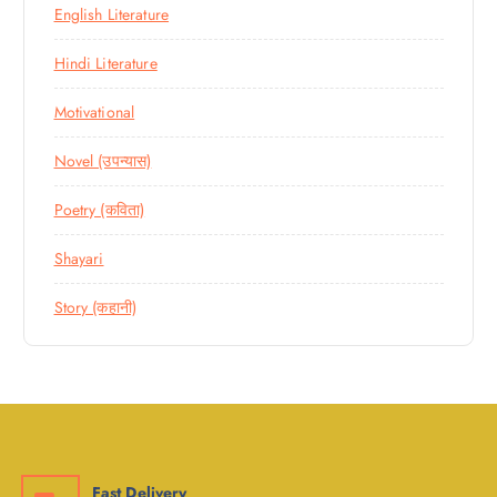
English Literature
Hindi Literature
Motivational
Novel (उपन्यास)
Poetry (कविता)
Shayari
Story (कहानी)
Fast Delivery