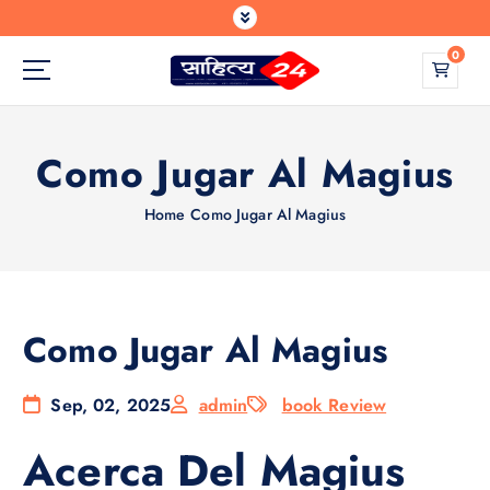
S
k
0
i
p
Where Every Writer Finds a Voice
t
o
Como Jugar Al Magius
c
o
n
Home
Como Jugar Al Magius
t
e
n
t
Como Jugar Al Magius
Sep, 02, 2025
admin
book Review
Acerca Del Magius