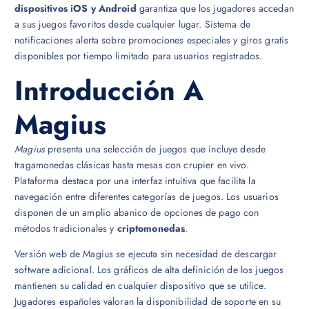
dispositivos iOS y Android
garantiza que los jugadores accedan
a sus juegos favoritos desde cualquier lugar. Sistema de
notificaciones alerta sobre promociones especiales y giros gratis
disponibles por tiempo limitado para usuarios registrados.
Introducción A
Magius
Magius
presenta una selección de juegos que incluye desde
tragamonedas clásicas hasta mesas con crupier en vivo.
Plataforma destaca por una interfaz intuitiva que facilita la
navegación entre diferentes categorías de juegos. Los usuarios
disponen de un amplio abanico de opciones de pago con
métodos tradicionales y
criptomonedas
.
Versión web de Magius se ejecuta sin necesidad de descargar
software adicional. Los gráficos de alta definición de los juegos
mantienen su calidad en cualquier dispositivo que se utilice.
Jugadores españoles valoran la disponibilidad de soporte en su