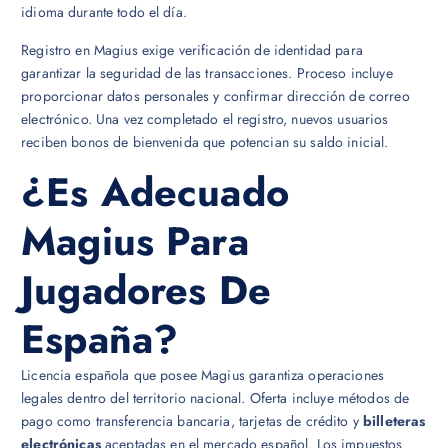
idioma durante todo el día.
Registro en Magius exige verificación de identidad para
garantizar la seguridad de las transacciones. Proceso incluye
proporcionar datos personales y confirmar dirección de correo
electrónico. Una vez completado el registro, nuevos usuarios
reciben bonos de bienvenida que potencian su saldo inicial.
¿Es Adecuado
Magius Para
Jugadores De
España?
Licencia española que posee Magius garantiza operaciones
legales dentro del territorio nacional. Oferta incluye métodos de
pago como transferencia bancaria, tarjetas de crédito y
billeteras
electrónicas
aceptadas en el mercado español. Los impuestos