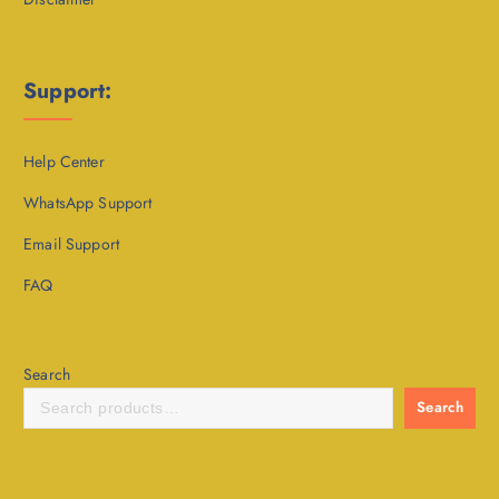
Support:
Help Center
WhatsApp Support
Email Support
FAQ
Search
Search