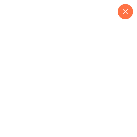
Call us:
9315701112
0
ards
E-Journal
Contact us
en Junio 2026