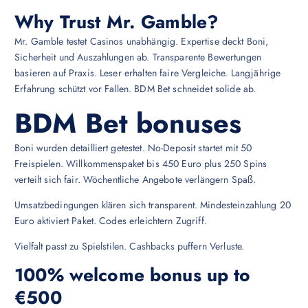
Why Trust Mr. Gamble?
Mr. Gamble testet Casinos unabhängig. Expertise deckt Boni,
Sicherheit und Auszahlungen ab. Transparente Bewertungen
basieren auf Praxis. Leser erhalten faire Vergleiche. Langjährige
Erfahrung schützt vor Fallen. BDM Bet schneidet solide ab.
BDM Bet bonuses
Boni wurden detailliert getestet. No-Deposit startet mit 50
Freispielen. Willkommenspaket bis 450 Euro plus 250 Spins
verteilt sich fair. Wöchentliche Angebote verlängern Spaß.
Umsatzbedingungen klären sich transparent. Mindesteinzahlung 20
Euro aktiviert Paket. Codes erleichtern Zugriff.
Vielfalt passt zu Spielstilen. Cashbacks puffern Verluste.
100% welcome bonus up to
€500