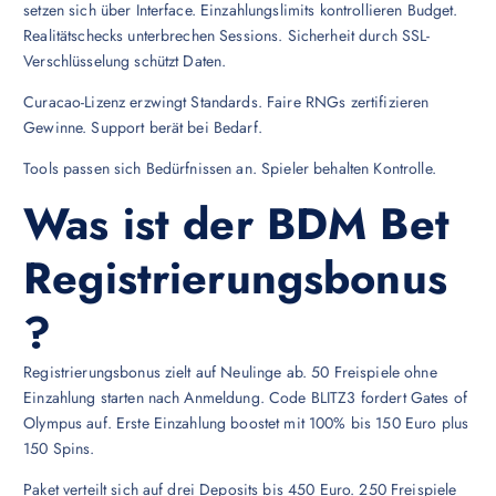
setzen sich über Interface. Einzahlungslimits kontrollieren Budget.
Realitätschecks unterbrechen Sessions. Sicherheit durch SSL-
Verschlüsselung schützt Daten.
Curacao-Lizenz erzwingt Standards. Faire RNGs zertifizieren
Gewinne. Support berät bei Bedarf.
Tools passen sich Bedürfnissen an. Spieler behalten Kontrolle.
Was ist der BDM Bet
Registrierungsbonus
?
Registrierungsbonus zielt auf Neulinge ab. 50 Freispiele ohne
Einzahlung starten nach Anmeldung. Code BLITZ3 fordert Gates of
Olympus auf. Erste Einzahlung boostet mit 100% bis 150 Euro plus
150 Spins.
Paket verteilt sich auf drei Deposits bis 450 Euro. 250 Freispiele