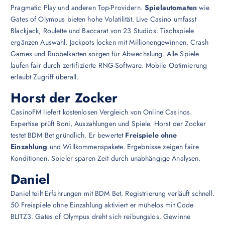
Pragmatic Play und anderen Top-Providern.
Spielautomaten
wie
Gates of Olympus bieten hohe Volatilität. Live Casino umfasst
Blackjack, Roulette und Baccarat von 23 Studios. Tischspiele
ergänzen Auswahl. Jackpots locken mit Millionengewinnen. Crash
Games und Rubbelkarten sorgen für Abwechslung. Alle Spiele
laufen fair durch zertifizierte RNG-Software. Mobile Optimierung
erlaubt Zugriff überall.
Horst der Zocker
CasinoFM liefert kostenlosen Vergleich von Online Casinos.
Expertise prüft Boni, Auszahlungen und Spiele. Horst der Zocker
testet BDM Bet gründlich. Er bewertet
Freispiele ohne
Einzahlung
und Willkommenspakete. Ergebnisse zeigen faire
Konditionen. Spieler sparen Zeit durch unabhängige Analysen.
Daniel
Daniel teilt Erfahrungen mit BDM Bet. Registrierung verläuft schnell.
50 Freispiele ohne Einzahlung aktiviert er mühelos mit Code
BLITZ3. Gates of Olympus dreht sich reibungslos. Gewinne