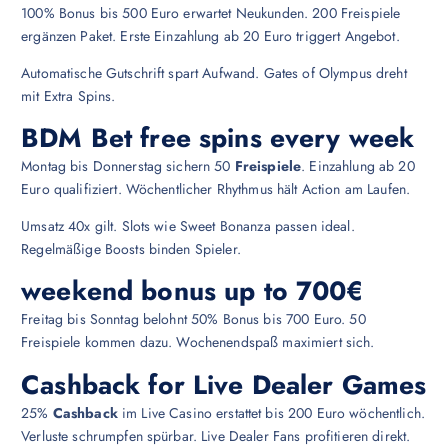
100% Bonus bis 500 Euro erwartet Neukunden. 200 Freispiele
ergänzen Paket. Erste Einzahlung ab 20 Euro triggert Angebot.
Automatische Gutschrift spart Aufwand. Gates of Olympus dreht
mit Extra Spins.
BDM Bet free spins every week
Montag bis Donnerstag sichern 50
Freispiele
. Einzahlung ab 20
Euro qualifiziert. Wöchentlicher Rhythmus hält Action am Laufen.
Umsatz 40x gilt. Slots wie Sweet Bonanza passen ideal.
Regelmäßige Boosts binden Spieler.
weekend bonus up to 700€
Freitag bis Sonntag belohnt 50% Bonus bis 700 Euro. 50
Freispiele kommen dazu. Wochenendspaß maximiert sich.
Cashback for Live Dealer Games
25%
Cashback
im Live Casino erstattet bis 200 Euro wöchentlich.
Verluste schrumpfen spürbar. Live Dealer Fans profitieren direkt.