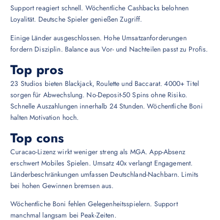
Support reagiert schnell. Wöchentliche Cashbacks belohnen
Loyalität. Deutsche Spieler genießen Zugriff.
Einige Länder ausgeschlossen. Hohe Umsatzanforderungen
fordern Disziplin. Balance aus Vor- und Nachteilen passt zu Profis.
Top pros
23 Studios bieten Blackjack, Roulette und Baccarat. 4000+ Titel
sorgen für Abwechslung. No-Deposit-50 Spins ohne Risiko.
Schnelle Auszahlungen innerhalb 24 Stunden. Wöchentliche Boni
halten Motivation hoch.
Top cons
Curacao-Lizenz wirkt weniger streng als MGA. App-Absenz
erschwert Mobiles Spielen. Umsatz 40x verlangt Engagement.
Länderbeschränkungen umfassen Deutschland-Nachbarn. Limits
bei hohen Gewinnen bremsen aus.
Wöchentliche Boni fehlen Gelegenheitsspielern. Support
manchmal langsam bei Peak-Zeiten.