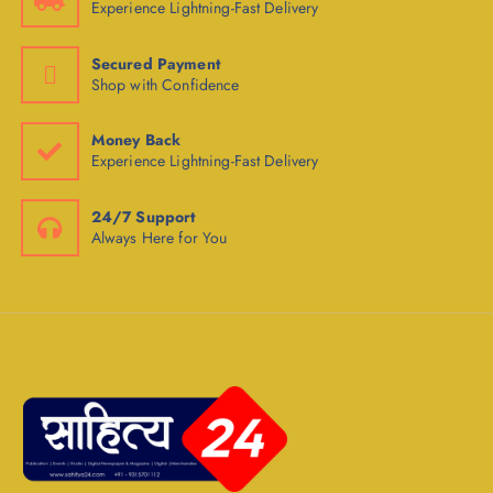
Experience Lightning-Fast Delivery
Secured Payment
Shop with Confidence
Money Back
Experience Lightning-Fast Delivery
24/7 Support
Always Here for You