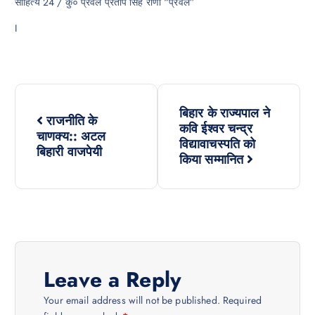
साहित्य 24 / कुँ० प्रवल प्रताप सिंह राणा “प्रवल”
I
P
बिहार के राज्यपाल ने
राजनीति के
o
कवि ईश्वर चन्द्र
चाणक्य:: अटल
विद्यावाचस्पति को
बिहारी वाजपेयी
s
किया सम्मानित
t
n
a
Leave a Reply
v
Your email address will not be published.
Required