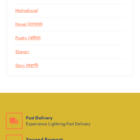
Motivational
Novel (उपन्यास)
Poetry (कविता)
Shayari
Story (कहानी)
Fast Delivery
Experience Lightning-Fast Delivery
Secured Payment