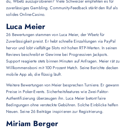
du, Wbetz auszuprobieren? Viele Schweizer empfehlen es für
zuverlässiges Gambling. Community-Feedback stärkt den Ruf als
solides Online-Casino.
Luca Meier
26 Bewertungen stammen von Luca Meier, der Wbetz für
Zuverlässigkeit preist. Er hebt schnelle Einzahlungen via PayPal
hervor und lobt vielfältige Slots mit hohen RTP-Werten. In seinen
Reviews beschreibt er Gewinne bei Progressiven Jackpots.
Support reagierte stets binnen Minuten auf Anfragen. Meier rät zu
Willkommensboni mit 100 Prozent Match. Seine Berichte decken
mobile App ab, die flüssig läuft.
Weitere Bewertungen von Meier besprechen Turniere. Er gewann
Preise in Poker-Events. Sicherheitsfeatures wie Zwei-Faktor-
Authentifizierung überzeugen ihn. Luca Meier betont faire
Bedingungen ohne versteckte Gebühren. Solche Einblicke helfen
Neuen. Seine 26 Beiträge inspirieren zur Registrierung.
Miriam Berger