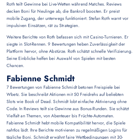
Roth teilt Gewinne bei Live-Wetten während Matches. Reviews
decken Boni für Neulinge ab, die Bankroll boosten. Er preist
mobile Zugang, der unterwegs funktioniert. Stefan Roth warnt vor
impulsiven Einsätzen, rät zu Strategien.
Weitere Berichte von Roth befassen sich mit Casino-Turnieren. Er
siegte in Slot-Rennen. 9 Bewertungen heben Zuverlässigkeit der
Plattform hervor, ohne Abstürze. Roth schätzt schnelle Verifizierung.
Seine Einblicke helfen bei Auswahl von Spielen mit besten
Chancen.
Fabienne Schmidt
7 Bewertungen von Fabienne Schmidt betonen Freispiele bei
Wbetz. Sie beschreibt Aktionen mit 50 Freidrehs auf beliebten
Slots wie Book of Dead. Schmidt lobt einfache Aktivierung ohne
Code. In Reviews teilt sie Gewinne aus Bonus-Runden. Sie schätzt
Vielfalt an Themen, von Abenteuer bis Früchte-Automaten.
Fabienne Schmidt hebt mobile Kompatibilität hervor, die Spiele
nahtlos lädt. Ihre Berichte motivieren zu regelmäßigen Logins für
tägliche Boni. Schmidt erwähnt faire Wettbedingungen mit 30-