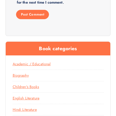
for the next time I comment.
Book categories
Academic / Educational
Biography
Children's Books
English Literature
Hindi Literature