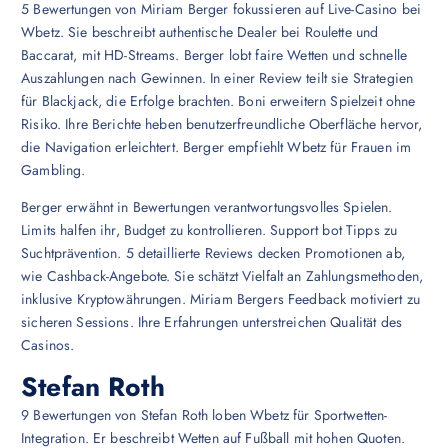
5 Bewertungen von Miriam Berger fokussieren auf Live-Casino bei
Wbetz. Sie beschreibt authentische Dealer bei Roulette und
Baccarat, mit HD-Streams. Berger lobt faire Wetten und schnelle
Auszahlungen nach Gewinnen. In einer Review teilt sie Strategien
für Blackjack, die Erfolge brachten. Boni erweitern Spielzeit ohne
Risiko. Ihre Berichte heben benutzerfreundliche Oberfläche hervor,
die Navigation erleichtert. Berger empfiehlt Wbetz für Frauen im
Gambling.
Berger erwähnt in Bewertungen verantwortungsvolles Spielen.
Limits halfen ihr, Budget zu kontrollieren. Support bot Tipps zu
Suchtprävention. 5 detaillierte Reviews decken Promotionen ab,
wie Cashback-Angebote. Sie schätzt Vielfalt an Zahlungsmethoden,
inklusive Kryptowährungen. Miriam Bergers Feedback motiviert zu
sicheren Sessions. Ihre Erfahrungen unterstreichen Qualität des
Casinos.
Stefan Roth
9 Bewertungen von Stefan Roth loben Wbetz für Sportwetten-
Integration. Er beschreibt Wetten auf Fußball mit hohen Quoten.