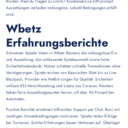
Risiken. Hast du Fragen zu Limits? Kundenservice hilft prompt.
Auszahlungen verlaufen reibungslos, sobald Bedingungen erfüllt
sind.
Wbetz
Erfahrungsberichte
Schweizer Spieler loben in Wbetz Reviews die reibungslose Ein-
und Auszahlung, die umfassende Spieleauswahl sowie hohe
Sicherheitsstandards. Nutzer schätzen schnelle Transaktionen ohne
Verzögerungen. Spiele reichen von klassischen Slots bis zu Live-
Blackjack; Provider wie NetEnt sorgen für Qualität. Sicherheit
umfasst SSL-Verschlüsselung und Lizenz aus Curacao. Reviews
heben faire Auszahlungsquoten hervor, oft über 96 Prozent bei
Automaten.
Positive Berichte erwähnen hilfreichen Support per Chat. Boni mit
niedrigen Umsatzbedingungen motivieren. Spieler teilen Erfolge
bei Turnieren. Solche Erfahrungen bauen Vertrauen auf. Überlegst