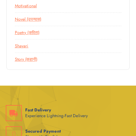
Motivational
Novel (उपन्यास)
Poetry (कविता)
Shayari
Story (कहानी)
Fast Delivery
Experience Lightning-Fast Delivery
Secured Payment