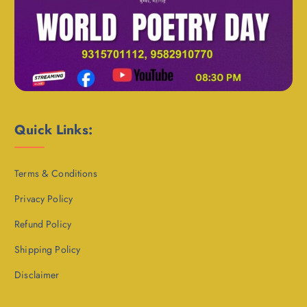
Quick Links:
Terms & Conditions
Privacy Policy
Refund Policy
Shipping Policy
Disclaimer