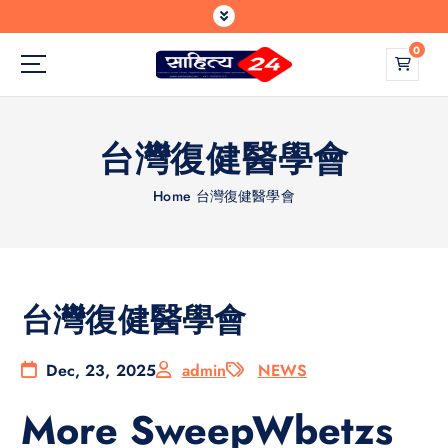
S
k
0
i
p
Where Every Writer Finds a Voice
t
o
台灣復健醫學會
c
o
n
Home
台灣復健醫學會
t
e
n
t
台灣復健醫學會
Dec, 23, 2025
admin
NEWS
More SweepWbetzs