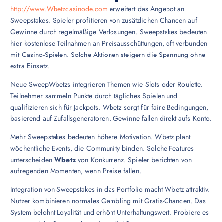
http://www.Wbetzcasinode.com
erweitert das Angebot an
Sweepstakes. Spieler profitieren von zusätzlichen Chancen auf
Gewinne durch regelmäßige Verlosungen. Sweepstakes bedeuten
hier kostenlose Teilnahmen an Preisausschüttungen, oft verbunden
mit Casino-Spielen. Solche Aktionen steigern die Spannung ohne
extra Einsatz.
Neue SweepWbetzs integrieren Themen wie Slots oder Roulette.
Teilnehmer sammeln Punkte durch tägliches Spielen und
qualifizieren sich für Jackpots. Wbetz sorgt für faire Bedingungen,
basierend auf Zufallsgeneratoren. Gewinne fallen direkt aufs Konto.
Mehr Sweepstakes bedeuten höhere Motivation. Wbetz plant
wöchentliche Events, die Community binden. Solche Features
unterscheiden
Wbetz
von Konkurrenz. Spieler berichten von
aufregenden Momenten, wenn Preise fallen.
Integration von Sweepstakes in das Portfolio macht Wbetz attraktiv.
Nutzer kombinieren normales Gambling mit Gratis-Chancen. Das
System belohnt Loyalität und erhöht Unterhaltungswert. Probiere es