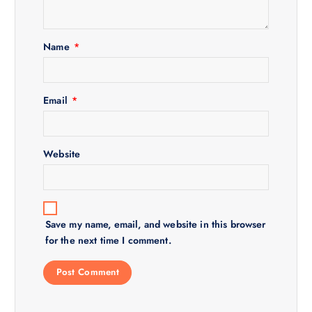
a
t
Name
*
i
Email
*
o
n
Website
Save my name, email, and website in this browser
for the next time I comment.