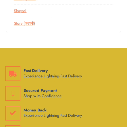
Shayari
Story (कहानी)
Fast Delivery
Experience Lightning-Fast Delivery
Secured Payment
Shop with Confidence
Money Back
Experience Lightning-Fast Delivery