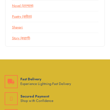
Novel (उपन्यास)
Poetry (कविता)
Shayari
Story (कहानी)
Fast Delivery
Experience Lightning-Fast Delivery
Secured Payment
Shop with Confidence