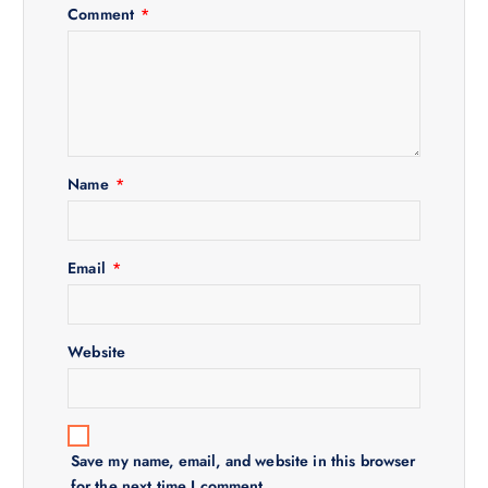
v
Comment
*
i
g
a
Name
*
t
i
Email
*
o
Website
n
Save my name, email, and website in this browser
for the next time I comment.