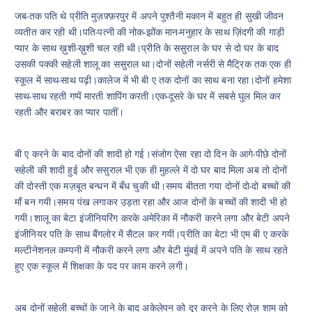
जब-तक पति थे प्रीति मुज़फ़्फ़रपुर में अपने पुश्तैनी मकान में बहुत ही सुखी जीवन
व्यतीत कर रही थी।पति-पत्नी की नोक-झोंक मान-मनुहार के साथ ज़िंदगी की गाड़ी
प्यार के साथ ख़ुशी-ख़ुशी चल रही थी।प्रीति के ससुराल के घर से दो घर के बाद
उसकी पक्की सहेली शालू का ससुराल था।दोनों सहेली नर्सरी से मैट्रिक तक एक ही
स्कूल में साथ-साथ पढ़ी।कालेज में भी बी ए तक दोनों का साथ बना रहा।दोनों हमेशा
साथ-साथ रहती गप्पें मारती शापिंग करती।एक-दूसरे के घर में सबसे घुल मिल कर
रहती और बराबर का प्यार पातीं।
बी ए करने के बाद दोनों की शादी हो गई।संजोग ऐसा रहा दो दिन के आगे-पीछे दोनों
सहेली की शादी हुई और ससुराल भी एक ही मुहल्ले में दो घर बाद मिला अब तो दोनों
की दोस्ती एक मज़बूत बन्धन में बँध चुकी थी।समय बीतता गया दोनों दो-दो बच्चों की
माँ बन गयी।समय पंख लगाकर उड़ता रहा और आज दोनों के बच्चों की शादी भी हो
गयी।शालू का बेटा इंजीनियरिंग करके अमेरिका में नौकरी करने लगा और बेटी अपने
इंजीनियर पति के साथ बैंगलोर में सैटल कर गयी।प्रीति का बेटा भी एम बी ए करके
मल्टीनेशनल कम्पनी में नौकरी करने लगा और बेटी मुंबई में अपने पति के साथ रहते
हुए एक स्कूल में शिक्षका के पद पर काम करने लगी।
अब दोनों सहेली बच्चों के जाने के बाद अकेलेपन को दूर करने के लिए रोज़ शाम को