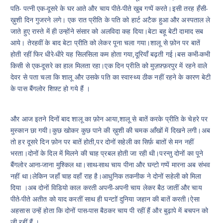
पति- पत्नी एक-दूसरे के घर आते और चाय पीते-पीते खुब गप्पें करते।इसी तरह हँसी-
ख़ुशी दिन गुजरने लगे। एक रात प्रीति के पति को हार्ट अटैक हुआ और अस्पताल ले
जाते हुए रास्ते में ही उन्होंने संसार को अलविदा कह दिया।बेटा बहू बेटी दामाद सब
आये। तेरहवीं के बाद बेटा प्रीति को लेकर पूना चला गया।शालू से फ़ोन पर बातें
होती रहीं फिर धीरे-धीरे यह सिलसिला कम होता गया,दूरियाँ बढ़ती गई।बस कभी-कभी
किसी से एक-दूसरे का हाल मिलता रहा।एक दिन प्रीति को मुज़फ़्फ़रपुर में रहने वाले
देवर से पता चला कि शालू और उसके पति का स्वास्थ्य ठीक नहीं रहने के कारण बेटी
के पास बैंगलोर शिफ़्ट हो गये हैं ।
और आज इतने दिनों बाद शालू का फ़ोन आया,शालू से बातें करके प्रीति के चेहरे पर
मुस्कान छा गयी।कुछ खोकर कुछ पाने की ख़ुशी की चमक आँखों में दिखने लगी।अब
तो हर दूसरे दिन फ़ोन पर बातें होती,पर दोनों सहेली का सिर्फ़ बातों से मन नहीं
भरता।दोनों के दिल में मिलने की चाह प्रबल होती जा रही थी।परन्तु दोनों का पूने
बैंगलोर आना-जाना मुश्किल था।साथ-साथ चाय पीना और घन्टो गप्पें मारना अब संभव
नहीं था।लेकिन जहाँ चाह वहाँ राह है।आधुनिक तकनीक ने दोनों सहेली को मिला
दिया ।अब दोनों विडियो काल करती अपनी-अपनी चाय लेकर बैठ जातीं और चाय
पीते-पीते अतीत को याद करतीं साथ ही घन्टाों दुनिया जहान की बातें करती।ऐसा
अहसास उन्हें होता कि दोनों पास-पास बैठकर चाय पी रहीं हैं और बुढ़ापे में बचपन को
जी रहीं हैं ।