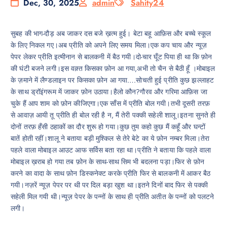
Dec, 30, 2025
admin
Sahity24
सुबह की भाग-दौड़ अब जाकर दस बजे ख़त्म हुई। बेटा बहू आफ़िस और बच्चे स्कूल
के लिए निकल गए।अब प्रीति को अपने लिए समय मिला।एक कप चाय और न्यूज़
पेपर लेकर प्रीति इत्मीनान से बालकनी में बैठ गयी।दो-चार घूँट पिया ही था कि फ़ोन
की घंटी बजने लगी।इस वक़्त किसका फ़ोन आ गया,अभी तो चैन से बैठी हूँ ।मोबाइल
के ज़माने में लैण्डलाइन पर किसका फ़ोन आ गया….सोचती हुई प्रीति कुछ झल्लाहट
के साथ ड्रॉइंगरूम में जाकर फ़ोन उठाया।हैलो कौन?गौरव और गरिमा आफ़िस जा
चुके हैं आप शाम को फ़ोन कीजिएगा।एक साँस में प्रीति बोल गयी।तभी दूसरी तरफ़
से आवाज़ आयी तू प्रीति ही बोल रही है न, मैं तेरी पक्की सहेली शालू।इतना सुनते ही
दोनों तरफ़ हँसी ठहाकों का दौर शुरू हो गया।कुछ तुम कहो कुछ मैं कहूँ और घन्टों
बातें होती रहीं।शालू ने बताया बड़ी मुश्किल से तेरे बेटे का ये फ़ोन नम्बर मिला।तेरा
पहले वाला मोबाइल आउट आफ सर्विस बता रहा था।प्रीति ने बताया कि पहले वाला
मोबाइल ख़राब हो गया तब फ़ोन के साथ-साथ सिम भी बदलना पड़ा।फिर से फ़ोन
करने का वादा के साथ फ़ोन डिस्कनेक्ट करके प्रीति फिर से बालकनी में आकर बैठ
गयी।नज़रें न्यूज़ पेपर पर थी पर दिल बड़ा खुश था।इतने दिनों बाद फिर से पक्की
सहेली मिल गयी थी।न्यूज़ पेपर के पन्नों के साथ ही प्रीति अतीत के पन्नों को पलटने
लगी।