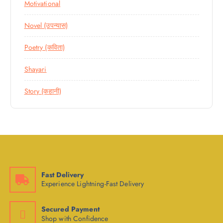
Motivational
Novel (उपन्यास)
Poetry (कविता)
Shayari
Story (कहानी)
Fast Delivery
Experience Lightning-Fast Delivery
Secured Payment
Shop with Confidence