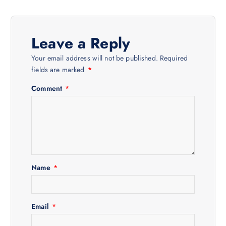
n
a
Leave a Reply
v
Your email address will not be published.
Required
fields are marked
*
i
Comment
*
g
a
t
Name
*
i
o
Email
*