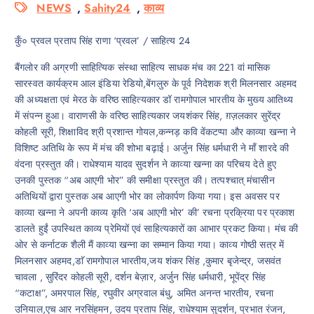
NEWS
,
Sahity24
,
काव्य
कुँ० प्रवल प्रताप सिंह राणा ‘प्रवल’ / साहित्य 24
बैंगलोर की अग्रणी साहित्यिक संस्था साहित्य साधक मंच का 221 वां मासिक
सारस्वत कार्यक्रम आल इंडिया रेडियो,बेंगलुरु के पूर्व निदेशक श्री मिलनसार अहमद
की अध्यक्षता एवं मेरठ के वरिष्ठ साहित्यकार डॉ रामगोपाल भारतीय के मुख्य आतिथ्य
में संपन्न हुआ। वाराणसी के वरिष्ठ साहित्यकार जयशंकर सिंह, ग़ज़लकार सुरेंद्र
कोहली सूरी, शिक्षाविद श्री प्रशान्त गोयल,कन्नड़ कवि वेंकटप्पा और काव्या खन्ना ने
विशिष्ट अतिथि के रूप में मंच की शोभा बढ़ाई। अर्जुन सिंह धर्मधारी ने माँ शारदे की
वंदना प्रस्तुत की। राधेश्याम यादव सुदर्शन ने काव्या खन्ना का परिचय देते हुए
उनकी पुस्तक “अब आएगी भोर” की समीक्षा प्रस्तुत की। तत्पश्चात् मंचासीन
अतिथियों द्वारा पुस्तक अब आएगी भोर का लोकार्पण किया गया। इस अवसर पर
काव्या खन्ना ने अपनी काव्य कृति ‘अब आएगी भोर’ की’ रचना प्रक्रिया पर प्रकाश
डालते हुईं उपस्थित काव्य प्रेमियों एवं साहित्यकारों का आभार प्रकट किया। मंच की
ओर से कर्नाटक शैली मैं काव्या खन्ना का सम्मान किया गया। काव्य गोष्ठी सत्र में
मिलनसार अहमद,डाॅ रामगोपाल भारतीय,जय शंकर सिंह ,कुमार बृजेन्द्र, जसवंत
चावला , सुरिंदर कोहली सूरी, दर्शन बेज़ार, अर्जुन सिंह धर्मधारी, भूपेंद्र सिंह
“कटाक्ष”, अमरपाल सिंह, रघुवीर अग्रवाल बंधु, अमित अनन्त भारतीय, रचना
उनियाल,एच आर नरसिंहमन, उदय प्रताप सिंह, राधेश्याम सुदर्शन, प्रभात रंजन,